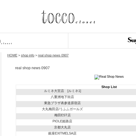
HOME
>
shop info
>
real shop news 0907
real shop news 0907
Shop List
ルミネ大宮店 [ルミネ1]
八重洲地下街店
東急プラザ表参道原宿店
大丸梅田店/うふふガールズ
梅田EST店
PIOLE姫路店
京都大丸店
銀座EXITMELSA店