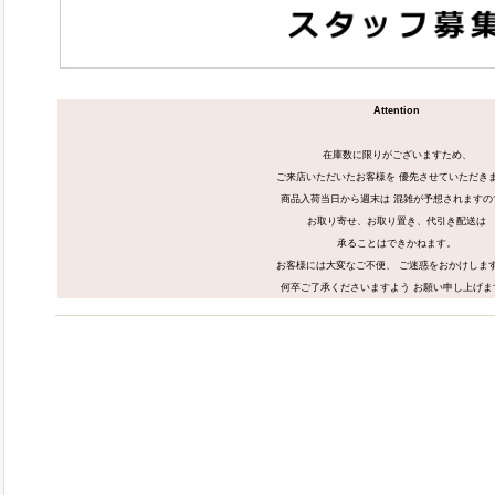
Attention
在庫数に限りがございますため、
ご来店いただいたお客様を 優先させていただき
商品入荷当日から週末は 混雑が予想されますの
お取り寄せ、お取り置き、代引き配送は
承ることはできかねます。
お客様には大変なご不便、 ご迷惑をおかけしま
何卒ご了承くださいますよう お願い申し上げま