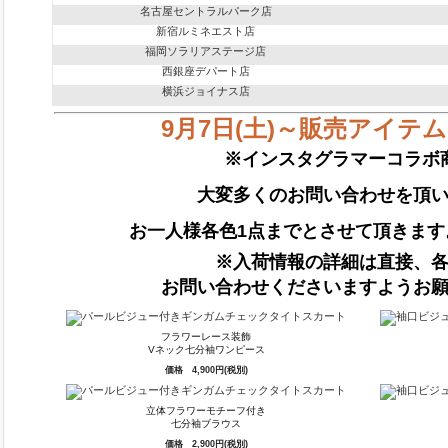
名古屋セントラルパーク店
新宿ルミネエスト店
福岡ソラリアステージ店
西銀座デパート店
横浜ジョイナス店
9月7日(土)～販売アイテ
※インスタグラマーコラボ
大変多くのお問い合わせを頂
お一人様各色1点までとさせて頂きます
※入荷情報の詳細は直接、
お問い合わせくださいますようお
フラワーレース装飾
Vネック七分袖ワンピース
価格 4,900円(税別)
立体フラワーモチーフ付き
七分袖ブラウス
価格 2,900円(税別)