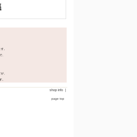
ます。
で、
すが、
す。
shop info
｜
page top