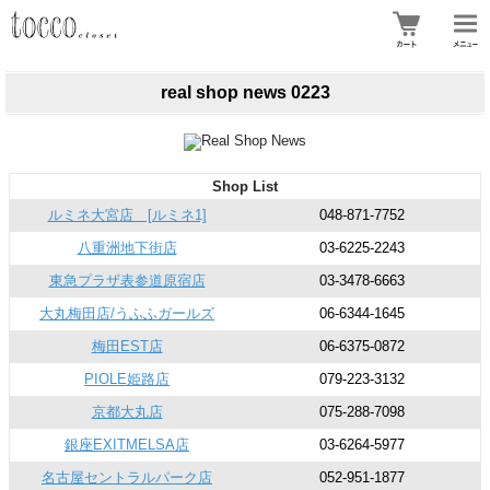
real shop news 0223
Shop List
ルミネ大宮店 [ルミネ1]
048-871-7752
八重洲地下街店
03-6225-2243
東急プラザ表参道原宿店
03-3478-6663
大丸梅田店/うふふガールズ
06-6344-1645
梅田EST店
06-6375-0872
PIOLE姫路店
079-223-3132
京都大丸店
075-288-7098
銀座EXITMELSA店
03-6264-5977
名古屋セントラルパーク店
052-951-1877