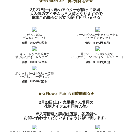
★☆OuterFair 第2弾開催☆★
2月23日(土)～春のアウターが揃って登場♪
大人気のアイテムも再入荷となりますので
是非この機会にお立ち寄り下さいませ☆
後ろりぼん
パールビジュー付きショート丈
デニムジャケット
ツイードジャケット
価格 5,900円(税別)
価格 5,900円(税別)
キュートかつ高感度な
華ディテールは後ろ姿で♪
袖りぼん付きトレンチコート
バックプリーツデザイントレンチコート
価格 9,800円(税別)
価格 9,800円(税別)
ポケットパールビジュー装飾
レース貼りコーディガン
価格 8,900円(税別)
★☆Flower Fair も同時開催☆★
2月23日(土)～泉里香さん着用の
花柄アイテムも同時入荷♪
※入荷情報の詳細は直接、各店舗へ
お問い合わせくださいますようお願い致します。