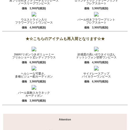
肩フリル付きフラワーチェックレース
ロマンティックフラワープリント
ノースリーブワンピース
フレアスカート
価格 3,900円(税別)
価格 3,900円(税別)
ウエストライン入り
パール付きフラワープリント
フラワープリントワンピース
フレアスカート
価格 4,900円(税別)
価格 3,900円(税別)
★☆こちらのアイテムも再入荷となります☆★
3WAYリボンつきボリューミー
好感度の高いボウタイりぼん
フリルショート丈レディブラウス
ドットシフォン切替ワンピース
価格 6,900円(税別)
価格 4,900円(税別)
ヘルシーな可愛さ。
サイドレースアップ
多種ビジュー釦カーディガン
バイカラーワンピース
価格 3,900円(税別)
価格 6,900円(税別)
パール装飾スカラネック
カーディガン
価格 3,900円(税別)
Attention