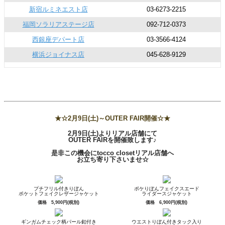
新宿ルミネエスト店
03-6273-2215
福岡ソラリアステージ店
092-712-0373
西銀座デパート店
03-3566-4124
横浜ジョイナス店
045-628-9129
★☆2月9日(土)～OUTER FAIR開催☆★
2月9日(土)よりリアル店舗にて
OUTER FAIRを開催致します♪
是非この機会にtocco closetリアル店舗へ
お立ち寄り下さいませ☆
プチフリル付きりぼん
ポケりぼんフェイクスエード
ポケットフェイクレザージャケット
ライダースジャケット
価格 5,900円(税別)
価格 6,900円(税別)
ギンガムチェック柄パール釦付き
ウエストりぼん付きタック入り