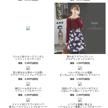
ゴールド釦Ⅴネックランダム
華やぎフラワープリント
リブニットカーディガン
グログランタックスカート
価格 3,900円(税別)
価格 3,900円(税別)
彩り鮮やかな華オーラ全開♪
ベルト付きパール装飾
フラワープリントフレアスカート
ギンガムチェック切替フレアスカート
価格 4,900円(税別)
価格 3,900円(税別)
袖口パール付きⅤネック
知的レディなバイカラーボウタイ
リブニットプルオーバー
りぼんパール釦ニットカーディガン
価格 2,900円(税別)
価格 3,900円(税別)
スイート3Dフラワーモチーフ
いつでも素敵に映える
後ろレースリブニットプルオーバー
パールビジュー装飾ニットプルオーバー