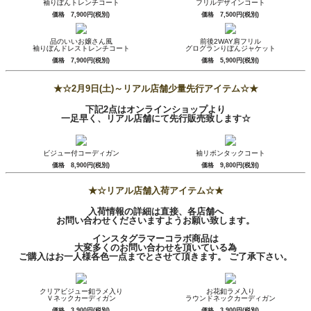
袖りぼんトレンチコート
フリルデザインコート
価格 7,900円(税別)
価格 7,500円(税別)
品のいいお嬢さん風
前後2WAY肩フリル
袖りぼんドレストレンチコート
グログランりぼんジャケット
価格 7,900円(税別)
価格 5,900円(税別)
★☆2月9日(土)～リアル店舗少量先行アイテム☆★
下記2点はオンラインショップより
一足早く、リアル店舗にて先行販売致します☆
ビジュー付コーディガン
袖リボンタックコート
価格 8,900円(税別)
価格 9,800円(税別)
★☆リアル店舗入荷アイテム☆★
入荷情報の詳細は直接、各店舗へ
お問い合わせくださいますようお願い致します。
インスタグラマーコラボ商品は
大変多くのお問い合わせを頂いている為
ご購入はお一人様各色一点までとさせて頂きます。 ご了承下さい。
クリアビジュー釦ラメ入り
お花釦ラメ入り
Ｖネックカーディガン
ラウンドネックカーディガン
価格 3,900円(税別)
価格 3,900円(税別)