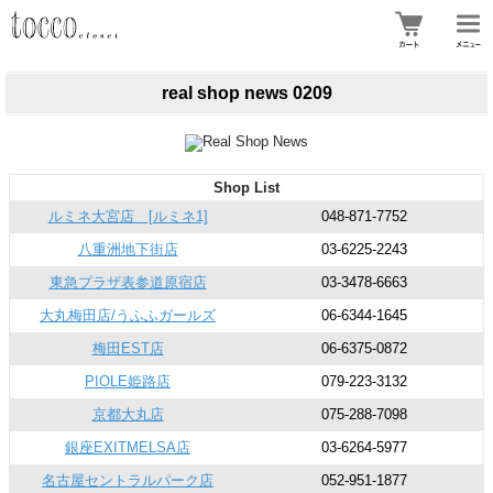
real shop news 0209
Shop List
ルミネ大宮店 [ルミネ1]
048-871-7752
八重洲地下街店
03-6225-2243
東急プラザ表参道原宿店
03-3478-6663
大丸梅田店/うふふガールズ
06-6344-1645
梅田EST店
06-6375-0872
PIOLE姫路店
079-223-3132
京都大丸店
075-288-7098
銀座EXITMELSA店
03-6264-5977
名古屋セントラルパーク店
052-951-1877