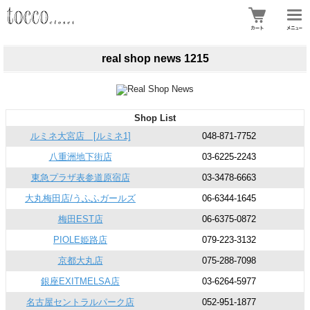
real shop news 1215
Shop List
ルミネ大宮店 [ルミネ1]
048-871-7752
八重洲地下街店
03-6225-2243
東急プラザ表参道原宿店
03-3478-6663
大丸梅田店/うふふガールズ
06-6344-1645
梅田EST店
06-6375-0872
PIOLE姫路店
079-223-3132
京都大丸店
075-288-7098
銀座EXITMELSA店
03-6264-5977
名古屋セントラルパーク店
052-951-1877