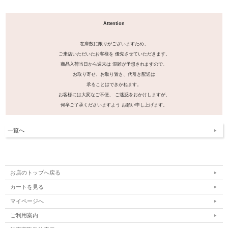
Attention
在庫数に限りがございますため、
ご来店いただいたお客様を 優先させていただきます。
商品入荷当日から週末は 混雑が予想されますので、
お取り寄せ、お取り置き、代引き配送は
承ることはできかねます。
お客様には大変なご不便、 ご迷惑をおかけしますが、
何卒ご了承くださいますよう お願い申し上げます。
一覧へ
お店のトップへ戻る
カートを見る
マイページへ
ご利用案内