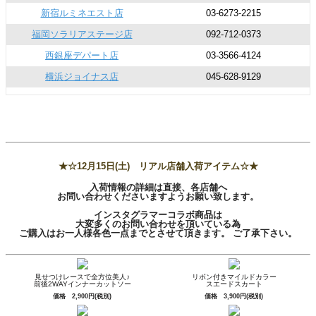
新宿ルミネエスト店
03-6273-2215
福岡ソラリアステージ店
092-712-0373
西銀座デパート店
03-3566-4124
横浜ジョイナス店
045-628-9129
★☆12月15日(土) リアル店舗入荷アイテム☆★
入荷情報の詳細は直接、各店舗へ
お問い合わせくださいますようお願い致します。
インスタグラマーコラボ商品は
大変多くのお問い合わせを頂いている為
ご購入はお一人様各色一点までとさせて頂きます。 ご了承下さい。
見せつけレースで全方位美人♪
リボン付きマイルドカラー
前後2WAYインナーカットソー
スエードスカート
価格 2,900円(税別)
価格 3,900円(税別)