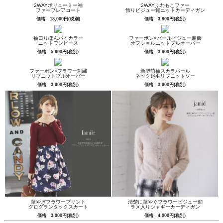
2WAYボリューミー袖
2WAYふわもこファー
ファーフレアコート
飾りビジュー釦ニットカーディガン
価格 18,000円(税別)
価格 3,900円(税別)
袖口りぼんバイカラー
ファーポン×パールビジュー装飾
ニットワンピース
オフショルニットプルオーバー
価格 5,900円(税別)
価格 3,900円(税別)
ファーポン×フラワー刺繍
新型萌袖スカラパール
リブニットプルオーバー
ネック起毛リブニットソー
価格 3,900円(税別)
価格 3,900円(税別)
華やぎフラワープリント
清楚に華やぐフラワービジュー釦
グログランタックスカート
ラメ入りシャギーカーディガン
価格 3,900円(税別)
価格 4,900円(税別)