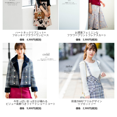
ハートネックリブニット×
お洒落フェミニンな
フロッキーフラワーワンピース
フラワープリントフレアスカート
価格 4,900円(税別)
価格 3,900円(税別)
今年っぽい女っぽさが備わる
前後2WAYフリルデザイン
ビジュー装飾つきツイードショートコート
リブカットソー
価格 9,800円(税別)
価格 2,900円(税別)