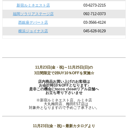
新宿ルミネエスト店
03-6273-2215
福岡ソラリアステージ店
092-712-0373
西銀座デパート店
03-3566-4124
横浜ジョイナス店
045-628-9129
11月23日(金・祝)～11月25日(日)の
3日間限定で2BUY10％OFFを実施☆
店内商品お買い上げのお客様は
お会計時10％OFFとなります♪
是非この機会にtocco closetリアル店舗へ
お立ち寄り下さいませ
※新宿ルミネエスト店、ルミネ店
大丸梅田店、梅田EST店は
対象外となりますので予めご了承下さい。
11月23日(金・祝)～最新カタログより