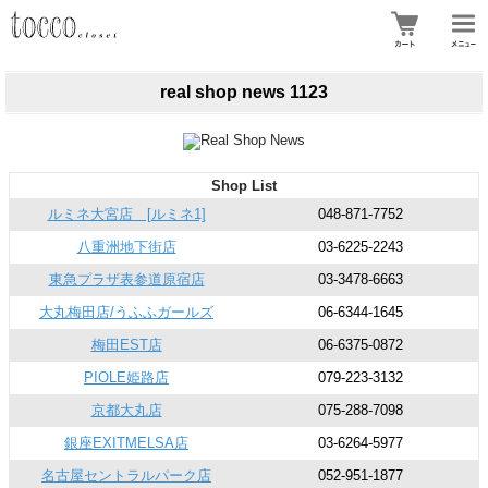
real shop news 1123
Shop List
ルミネ大宮店 [ルミネ1]
048-871-7752
八重洲地下街店
03-6225-2243
東急プラザ表参道原宿店
03-3478-6663
大丸梅田店/うふふガールズ
06-6344-1645
梅田EST店
06-6375-0872
PIOLE姫路店
079-223-3132
京都大丸店
075-288-7098
銀座EXITMELSA店
03-6264-5977
名古屋セントラルパーク店
052-951-1877