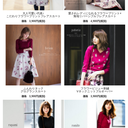
大人可愛い代表♪
愛されレディになれるフラワープリント×
こだわりフラワープリントフレアスカート
無地リバーシブルフレアスカート
価格 3,900円(税別)
価格 4,900円(税別)
ふんわりタック
フラワービジュー刺繍
グログランスカート
Vネックニットプルオーバー
価格 3,900円(税別)
価格 3,900円(税別)