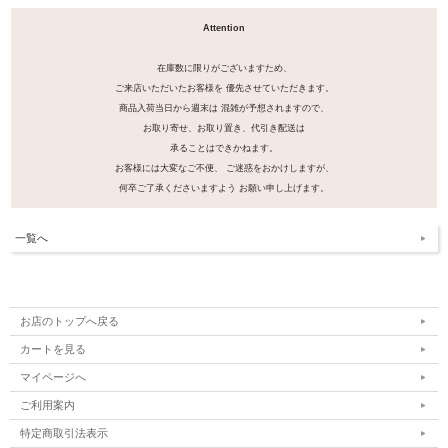
Attention
在庫数に限りがございますため、
ご来店いただいたお客様を 優先させていただきます。
商品入荷当日から週末は 混雑が予想されますので、
お取り寄せ、お取り置き、代引き配送は
承ることはできかねます。
お客様には大変なご不便、 ご迷惑をおかけしますが、
何卒ご了承くださいますよう お願い申し上げます。
一覧へ
お店のトップへ戻る
カートを見る
マイページへ
ご利用案内
特定商取引法表示