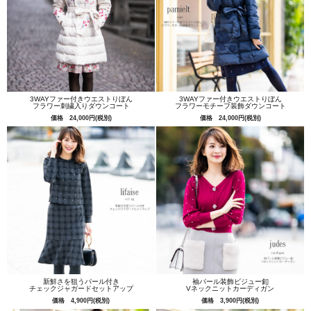
3WAYファー付きウエストりぼん
3WAYファー付きウエストりぼん
フラワー刺繍入りダウンコート
フラワーモチーフ装飾ダウンコート
価格 24,000円(税別)
価格 24,000円(税別)
新鮮さを狙うパール付き
袖パール装飾ビジュー釦
チェックジャガードセットアップ
Vネックニットカーディガン
価格 4,900円(税別)
価格 3,900円(税別)