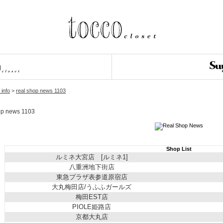
 info
>
real shop news 1103
op news 1103
Shop List
ルミネ大宮店 [ルミネ1]
八重洲地下街店
東急プラザ表参道原宿店
大丸梅田店/うふふガールズ
梅田EST店
PIOLE姫路店
京都大丸店