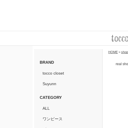
HOME
>
shop
BRAND
real sh
tocco closet
Suyunn
CATEGORY
ALL
ワンピース