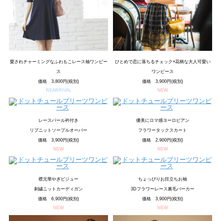
愛されチャーミングなふわもこレース袖ワンピー
ひとめで恋に落ちるチェック×花柄な大人可愛い
ス
ワンピース
価格 3,800円(税別)
価格 3,900円(税別)
REARRIVAL
NEW
レースパール衿付き
優美にロマ感ヨーロピアン
リブニットソープルオーバー
フラワータックスカート
価格 3,900円(税別)
価格 2,900円(税別)
NEW
NEW
襟元華やぎビジュー
ちょっぴりお目立ちお袖
刺繍ニットカーディガン
3Dフラワーレース裏毛パーカー
価格 6,900円(税別)
価格 3,900円(税別)
NEW
NEW