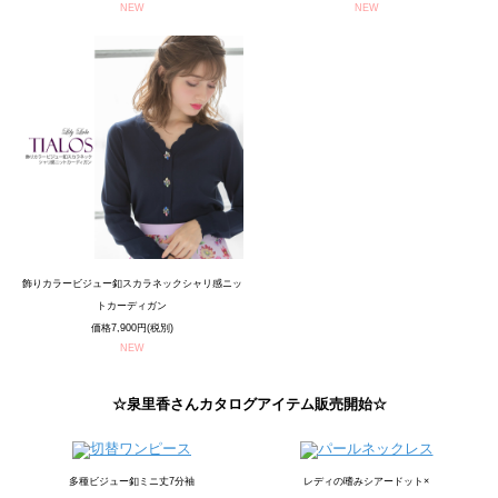
NEW
NEW
飾りカラービジュー釦スカラネックシャリ感ニッ
トカーディガン
価格7,900円(税別)
NEW
☆泉里香さんカタログアイテム販売開始☆
多種ビジュー釦ミニ丈7分袖
レディの嗜みシアードット×