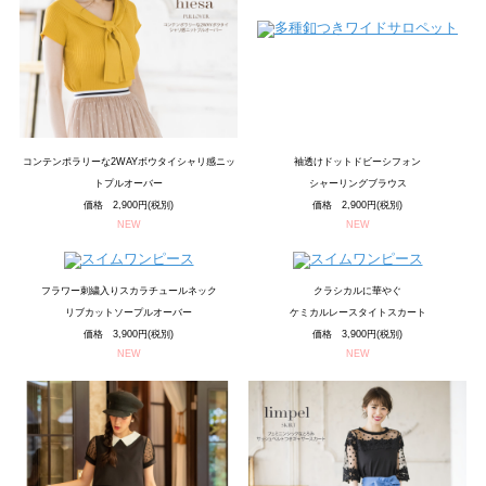
コンテンポラリーな2WAYボウタイシャリ感ニッ
袖透けドットドビーシフォン
トプルオーバー
シャーリングブラウス
価格 2,900円(税別)
価格 2,900円(税別)
NEW
NEW
フラワー刺繍入りスカラチュールネック
クラシカルに華やぐ
リブカットソープルオーバー
ケミカルレースタイトスカート
価格 3,900円(税別)
価格 3,900円(税別)
NEW
NEW