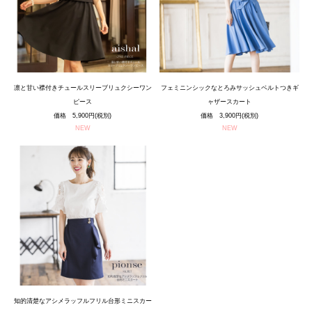
凛と甘い襟付きチュールスリーブリュクシーワン
フェミニンシックなとろみサッシュベルトつきギ
ピース
ャザースカート
価格 5,900円(税別)
価格 3,900円(税別)
NEW
NEW
知的清楚なアシメラッフルフリル台形ミニスカー