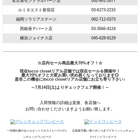
名古屋セントラルパーク店
052-951-1877
ルミネエスト新宿店
03-6273-2215
福岡ソラリアステージ
092-712-0373
西銀座デパート店
03-3566-4124
横浜ジョイナス店
045-628-9129
☆店内セール商品最大70%オフ！☆
現在tocco closetリアル店舗では現在セールを開催中！
最大70%オフと大変お買い求め易くなっております◎
是非この機会にtocco closetリアル店舗にお立ち寄り下さい♪
～7月14日(土)よりチェックフェア開催！～
入荷情報の詳細は直接、各店舗へ
お問い合わせくださいますようお願い致します。
一目惚れ着やせシルエットウエストレース×グレ
正統派可愛い肩リボンつきブリティッシュチェッ
ンチェックワンピース
ク×ドットワンピース