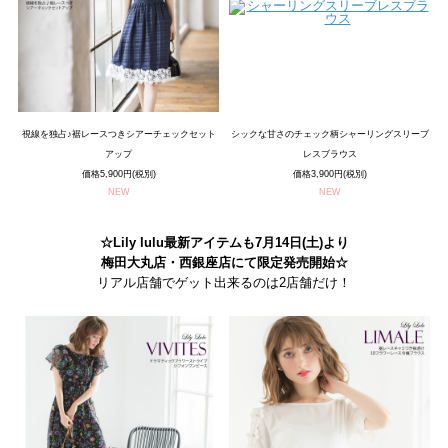
視線を独占♪裾レースつきシアーチェックセット
シックな甘さのチェック柄シャーリングスリーブ
アップ
レスブラウス
価格5,900円(税別)
価格3,900円(税別)
NEW
NEW
☆Lily lulu最新アイテムも7月14日(土)より
梅田大丸店・西銀座店にて限定発売開始☆
リアル店舗でゲット出来るのは2店舗だけ！