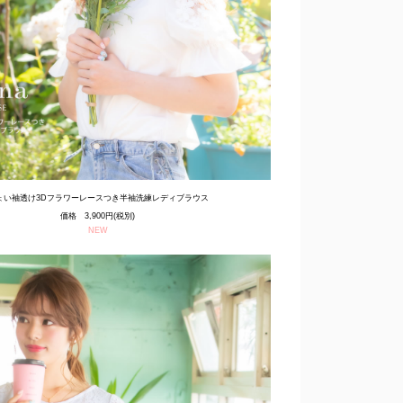
ょい袖透け3Dフラワーレースつき半袖洗練レディブラウス
価格 3,900円(税別)
NEW