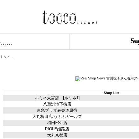
 info
>
Shop List
ルミネ大宮店 [ルミネ1]
八重洲地下街店
東急プラザ表参道原宿
大丸梅田店/うふふガールズ
梅田EST店
PIOLE姫路店
大丸京都店