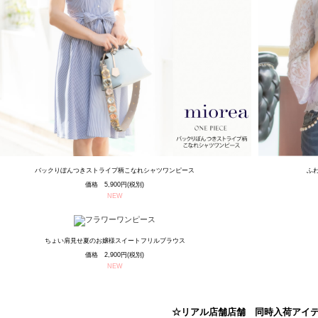
バックりぼんつきストライプ柄こなれシャツワンピース
ふ
価格 5,900円(税別)
NEW
ちょい肩見せ夏のお嬢様スイートフリルブラウス
価格 2,900円(税別)
NEW
☆リアル店舗店舗 同時入荷アイ