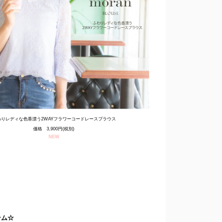
わりレディな色香漂う2WAYフラワーコードレースブラウス
価格 3,900円(税別)
NEW
テム☆