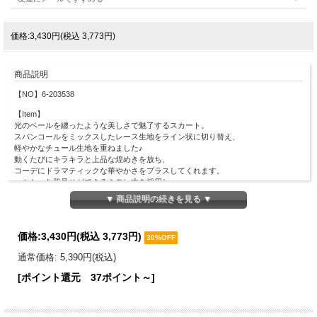
価格:3,430円(税込 3,773円)
商品説明
【NO】6-203538
【Item】
光のベールを纏ったような美しさで魅了するスカート。
スパンコールをミックスしたレース生地をライン状に切り替え、
軽やかなチュール生地を重ねました♪
動くたびにキラキラと上品な煌めきを放ち、
コーデにドラマティックな華やかさをプラスしてくれます。
ヘルシーな肌見せができるミモレ丈を採用し、
裾の透け感でエアリーな透明感のある洒落感に◎
▼ 商品説明の続きを見る ▼
ウエストはプチフリル付きのゴム仕様で
可愛くリラクシーに着用できるのも嬉しいポイント。
【関連アイテムはこちら】
価格:
3,430円
(税込 3,773円)
30%OFF
https://www.tocco-closet.co.jp/SHOP/389182/390077/list.html
通常価格: 5,390円(税込)
【Material】
表地：ポリエステル100％
[ポイント還元 37ポイント～]
別布（レース）：ナイロン85％、ポリエステル15％
裏地：ポリエステル100％
【Detail】