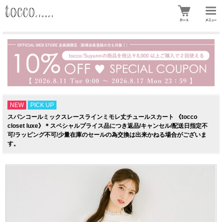
NEW
PICK UP
スパンコールミックスレースラインミモレ丈チュールスカート 《tocco
closet luxe》＊スペシャルプライス品につき返品/キャンセル/配送日指定不
可/ラッピング不可/少量在庫のセールの為交換は出来かねる場合がございま
す。