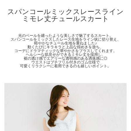
着丈：88cm
ウエスト周囲：66cm
スパンコールミックスレースライン
※ウエストゴム仕様
ミモレ丈チュールスカート
※ファスナーなし
【Color】#49 オフホワイト/#33 ペールピンク
【Attention】サイズは平置きサイズとなりますので測り方により誤差が出る場合が
光のベールを纏ったような美しさで魅了するスカート。
ございます。 色合いはモニター環境により若干の誤差が出ます。 ライティングや
スパンコールをミックスしたレース生地をライン状に切り替え、
天候によりモデル画像と物撮り画像のカラーに違いある場合、物撮り画像の方が
軽やかなチュール生地を重ねました♪
動くたびにキラキラと上品な煌めきを放ち、
実際のカラーに近い状態で撮影されておりますので、そちらを参考にしてください
コーデにドラマティックな華やかさをプラスしてくれます。
ませ。
ヘルシーな肌見せができるミモレ丈を採用し、
裾の透け感でエアリーな透明感のある洒落感に◎
ウエストはプチフリル付きのゴム仕様で
可愛くリラクシーに着用できるのも嬉しいポイント。