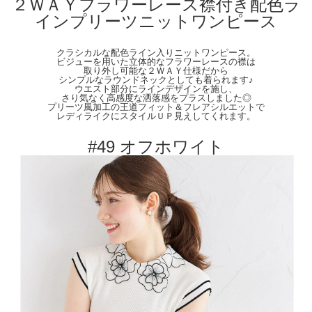
２ＷＡＹフラワーレース襟付き配色ラ
※ファスナーなし
インプリーツニットワンピース
【Color】#49 オフホワイト/ #01 ベージュ/ #52 ラベンダー/ #05 ブラック
【Attention】サイズは平置きサイズとなりますので測り方により誤差が出る場合が
クラシカルな配色ライン入りニットワンピース。
ございます。 色合いはモニター環境により若干の誤差が出ます。 ライティングや
ビジューを用いた立体的なフラワーレースの襟は
天候によりモデル画像と物撮り画像のカラーに違いある場合、物撮り画像の方が実
取り外し可能な２ＷＡＹ仕様だから
際のカラーに近い状態で撮影されておりますので、そちらを参考にしてくださいま
シンプルなラウンドネックとしても着られます♪
ウエスト部分にラインデザインを施し、
せ。
さり気なく高感度な洒落感をプラスしました◎
プリーツ風加工の王道フィット＆フレアシルエットで
レディライクにスタイルＵＰ見えしてくれます。
#49 オフホワイト