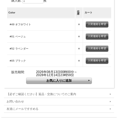
購入数:
枚
在
Color
カート
庫
×
入荷連絡を希望
#49 オフホワイト
×
入荷連絡を希望
#01 ベージュ
×
入荷連絡を希望
#52 ラベンダー
×
入荷連絡を希望
#05 ブラック
2026年08月13日00時00分～
販売期間:
2028年12月14日23時59分
【必ずご確認ください】返品・交換についてのご案内
お問い合わせ
友達にメールですすめる