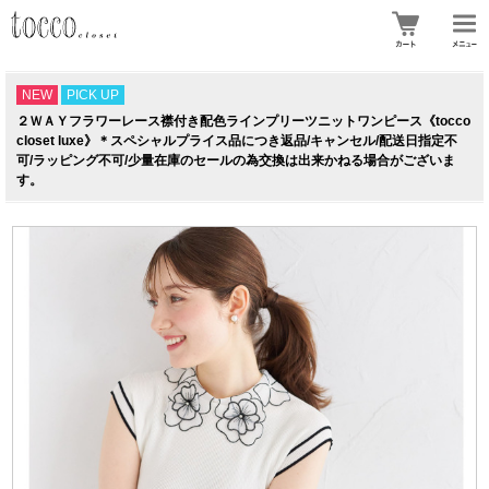
NEW
PICK UP
２ＷＡＹフラワーレース襟付き配色ラインプリーツニットワンピース《tocco
closet luxe》＊スペシャルプライス品につき返品/キャンセル/配送日指定不
可/ラッピング不可/少量在庫のセールの為交換は出来かねる場合がございま
す。