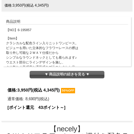
価格:3,950円(税込 4,345円)
商品説明
【NO】6-195857
【Item】
クラシカルな配色ライン入りニットワンピース。
ビジューを用いた立体的なフラワーレースの襟は
取り外し可能な２ＷＡＹ仕様だから
シンプルなラウンドネックとしても着られます♪
ウエスト部分にラインデザインを施し、
さり気なく高感度な洒落感をプラスしました◎
プリーツ風加工の王道フィット＆フレアシルエットで
▼ 商品説明の続きを見る ▼
レディライクにスタイルＵＰ見えしてくれます。
【Material】
価格:
3,950円
(税込 4,345円)
本体：レーヨン78％、ナイロン19％、ポリウレタン3％
50%OFF
襟部分：ポリエステル100％
通常価格: 8,690円(税込)
【Detail】
[ポイント還元 43ポイント～]
総丈：115cm
肩幅：38.5cm
バスト周囲：66cm
ウエスト周囲：66～86cm
【necely】
裾幅：115cm
※ウエストゴム仕様