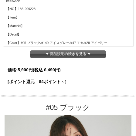
商品説明
【NO】186-209228
【Item】
【Material】
【Detail】
【Color】#05 ブラック/#140 アイスグレー/#47 モカ/#28 アイボリー
【Attention】サイズは平置きサイズとなりますので測り方により誤差が出る場合が
▼ 商品説明の続きを見る ▼
ございます。 色合いはモニター環境により若干の誤差が出ます。 ライティングや
天候によりモデル画像と物撮り画像のカラーに違いある場合、物撮り画像の方が実
際のカラーに近い状態で撮影されておりますので、そちらを参考にしてくださいま
価格:
5,900円
(税込 6,490円)
せ。
[ポイント還元 64ポイント～]
#05 ブラック