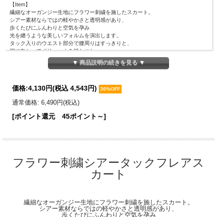
【Item】
繊細なオーガンジー生地にフラワー刺繍を施したスカート。
シアー素材ならではの軽やかさと透明感があり、
歩くたびにふんわりと空気を孕み
光を纏うような美しいフォルムを演出します。
タック入りのウエスト部分で腰周りはすっきりと、
裾に向かってボリュームを持たせた
フィット＆フレアのラインがスタイルＵＰ見えを叶えます♪
▼ 商品説明の続きを見る ▼
甘くなりがちな花柄も、同系色の刺繍で仕上げることで
上品で落ち着いた印象に◎
シンプルなニットやブラウスを合わせるだけで、
価格:
4,130円
(税込 4,543円)
30%OFF
奥行きのある洗練されたコーディネートが完成する１着。
通常価格: 6,490円(税込)
【Material】
表地：ポリエステル100％
[ポイント還元 45ポイント～]
裏地：ポリエステル100％
【Detail】
着丈：81cm
ウエスト周囲：62cm
※ウエスト後ろゴム仕様
フラワー刺繍シアータックフレアス
※サイドファスナーあり
カート
【Color】 #33 ピンク/ #28 アイボリー/
【Attention】サイズは平置きサイズとなりますので測り方により誤差が出る場合が
ございます。 色合いはモニター環境により若干の誤差が出ます。 ライティングや
繊細なオーガンジー生地にフラワー刺繍を施したスカート。
天候によりモデル画像と物撮り画像のカラーに違いある場合、物撮り画像の方が実
シアー素材ならではの軽やかさと透明感があり、
際のカラーに近い状態で撮影されておりますので、そちらを参考にしてくださいま
歩くたびにふんわりと空気を孕み