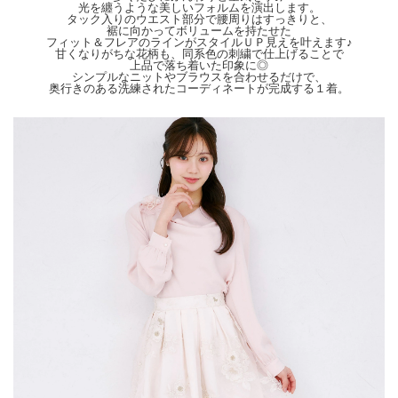
光を纏うような美しいフォルムを演出します。
せ。
タック入りのウエスト部分で腰周りはすっきりと、
裾に向かってボリュームを持たせた
フィット＆フレアのラインがスタイルＵＰ見えを叶えます♪
甘くなりがちな花柄も、同系色の刺繍で仕上げることで
上品で落ち着いた印象に◎
シンプルなニットやブラウスを合わせるだけで、
奥行きのある洗練されたコーディネートが完成する１着。