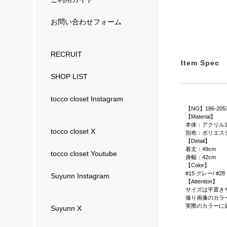
お問い合わせフォーム
RECRUIT
Item Spec
SHOP LIST
tocco closet Instagram
【NO】186-205
【Material】
本体：アクリル1
tocco closet X
別布：ポリエステ
【Detail】
着丈：49cm
tocco closet Youtube
身幅：42cm
【Color】
#15 グレー/ #2
Suyunn Instagram
【Attention】
サイズは平置き
撮り画像のカラ
実際のカラーに
Suyunn X