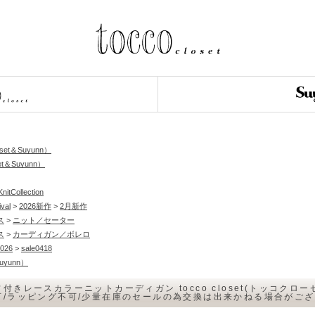
loset＆Suyunn）
et＆Suyunn）
nitCollection
ival
>
2026新作
>
2月新作
ス
>
ニット／セーター
ス
>
カーディガン／ボレロ
026
>
sale0418
Suyunn）
付きレースカラーニットカーディガン tocco closet(トッコクロ
可/ラッピング不可/少量在庫のセールの為交換は出来かねる場合がご