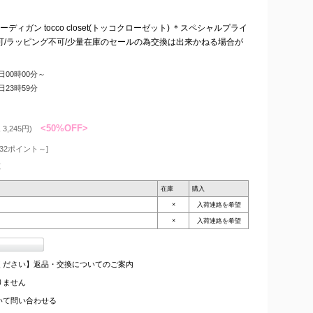
ガン tocco closet(トッコクローゼット) ＊スペシャルプライ
可/ラッピング不可/少量在庫のセールの為交換は出来かねる場合が
8日00時00分～
4日23時59分
<50%OFF>
3,245円)
32ポイント～]
枚
在庫
購入
×
入荷連絡を希望
×
入荷連絡を希望
ください】返品・交換についてのご案内
りません
いて問い合わせる