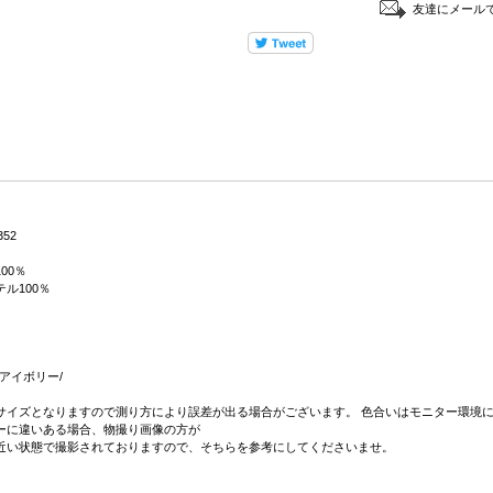
友達にメール
352
00％
ル100％
8 アイボリー/
サイズとなりますので測り方により誤差が出る場合がございます。 色合いはモニター環境に
ーに違いある場合、物撮り画像の方が
近い状態で撮影されておりますので、そちらを参考にしてくださいませ。