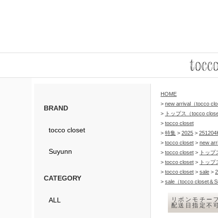
HOME
>
new arrival（tocco c
BRAND
>
トップス（tocco clos
>
tocco closet
tocco closet
>
特集
>
2025
>
251204K
>
tocco closet
>
new arr
Suyunn
>
tocco closet
>
トップ
>
tocco closet
>
トップ
>
tocco closet
>
sale
>
2
CATEGORY
>
sale（tocco closet＆
ALL
リボンモチーフ
配送日指定不