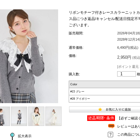
リボンモチーフ付きレースカラーニットカーディ
ス品につき返品/キャンセル/配送日指定不
ございます。
販売期間:
2026年04月1
2028年12月1
通常価格:
6,490円(税込)
価格:
2,950円
(税込 
[ポイント還元 
購入数:
Color
#15 グレー
#28 アイボリー
【必ずご確認
レビューはあ
この商品につ
拡大表示