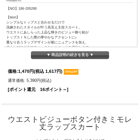
【NO】186-205288
【Item】
シンプルなトップスと合わせるだけで
洗練されたスタイルが叶う高見え主役スカート。
ウエストにあしらった上品な輝きのビジュー飾り釦が
トップスＩＮした際の華やかなアクセントに♪
重なり合うラップデザインが裾にニュアンスを加え、
歩くたびにドラマティックなシルエットを演出します。
清楚感のあるミモレ丈なので露出を控えつつ、
▼ 商品説明の続きを見る ▼
動くと足元が綺麗に見えるのが嬉しいポイント！
お仕事からデートまで好印象間違いなしの１着です。
価格:
1,470円
(税込 1,617円)
【Material】
70%OFF
表地：ポリエステル95％、ポリウレタン5％
通常価格: 5,390円(税込)
裏地：ポリエステル100％
[ポイント還元 16ポイント～]
【Detail】
総丈：83cm
裾幅：110cm
ウエスト周囲：66cm
※ウエスト後ろゴム仕様
※後ろファスナーあり
ウエストビジューボタン付きミモレ
【Color】#163 アイスブルー/ #49 オフホワイト/ #33 ピンク
丈ラップスカート
【Attention】サイズは平置きサイズとなりますので測り方により誤差が出る場合が
ございます。 色合いはモニター環境により若干の誤差が出ます。 ライティングや