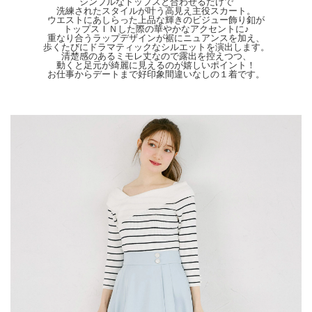
シンプルなトップスと合わせるだけで
天候によりモデル画像と物撮り画像のカラーに違いある場合、物撮り画像の方が
洗練されたスタイルが叶う高見え主役スカート。
実際のカラーに近い状態で撮影されておりますので、そちらを参考にしてください
ウエストにあしらった上品な輝きのビジュー飾り釦が
ませ。
トップスＩＮした際の華やかなアクセントに♪
重なり合うラップデザインが裾にニュアンスを加え、
歩くたびにドラマティックなシルエットを演出します。
清楚感のあるミモレ丈なので露出を控えつつ、
動くと足元が綺麗に見えるのが嬉しいポイント！
お仕事からデートまで好印象間違いなしの１着です。