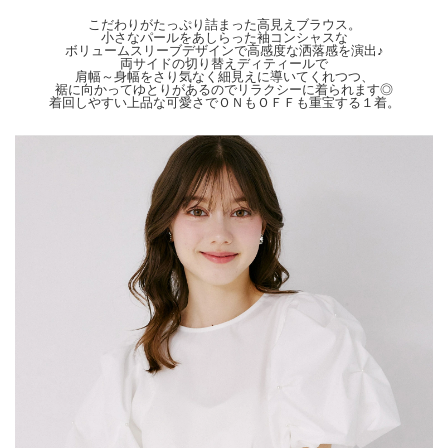
せ。
こだわりがたっぷり詰まった高見えブラウス。
小さなパールをあしらった袖コンシャスな
ボリュームスリーブデザインで高感度な洒落感を演出♪
両サイドの切り替えディティールで
肩幅～身幅をさり気なく細見えに導いてくれつつ、
裾に向かってゆとりがあるのでリラクシーに着られます◎
着回しやすい上品な可愛さでＯＮもＯＦＦも重宝する１着。