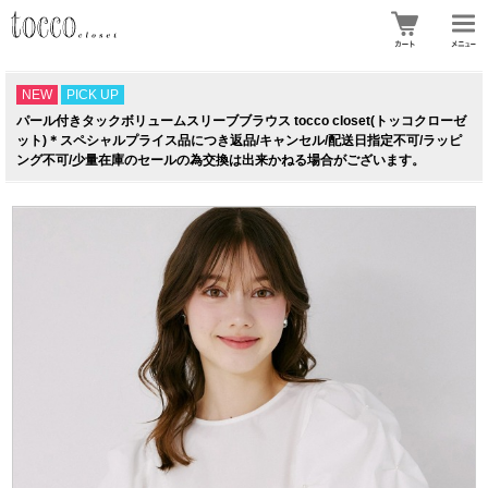
NEW
PICK UP
パール付きタックボリュームスリーブブラウス tocco closet(トッコクローゼ
ット)＊スペシャルプライス品につき返品/キャンセル/配送日指定不可/ラッピ
ング不可/少量在庫のセールの為交換は出来かねる場合がございます。