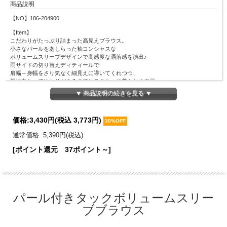
商品説明
【NO】186-204900
【Item】
こだわりがたっぷり詰まった高見えブラウス。
小さなパールをあしらった袖コンシャスな
ボリュームスリーブデザインで高感度な洒落感を演出♪
両サイドの切り替えディティールで
肩幅～身幅をさり気なく細見えに導いてくれつつ、
裾に向かってゆとりがあるのでリラクシーに着られます◎
着回しやすい上品な可愛さでＯＮもＯＦＦも重宝する１着。
▼ 商品説明の続きを見る ▼
【Material】
表地：ポリエステル80％、綿20％
価格:
3,430円
(税込 3,773円)
裏地：ポリエステル100％
30%OFF
【Detail】
通常価格: 5,390円(税込)
着丈：60cm
[ポイント還元 37ポイント～]
肩幅：29.7cm
バスト周囲：95.4cm
袖丈：33cm
【Color】#49 オフホワイト/#25 ミント/#05 ブラック
パール付きタックボリュームスリー
【Attention】サイズは平置きサイズとなりますので測り方により誤差が出る場合が
ございます。 色合いはモニター環境により若干の誤差が出ます。 ライティングや
ブブラウス
天候によりモデル画像と物撮り画像のカラーに違いある場合、物撮り画像の方が実
際のカラーに近い状態で撮影されておりますので、そちらを参考にしてくださいま