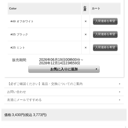
在
Color
カート
庫
×
入荷連絡を希望
#49 オフホワイト
×
入荷連絡を希望
#05 ブラック
×
入荷連絡を希望
#25 ミント
2026年06月19日00時00分～
販売期間:
2028年12月14日23時59分
【必ずご確認ください】返品・交換についてのご案内
お問い合わせ
友達にメールですすめる
価格:3,430円(税込 3,773円)