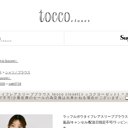
et＆Suyunn）
ス
>
シャツ／ブラウス
Suyunn）
026
>
sale0718
イフレアスリーブブラウス tocco closet(トッコクローゼット)
ング不可/少量在庫のセールの為交換は出来かねる場合がございます。
ラッフルボウタイフレアスリーブブラウス to
返品/キャンセル/配送日指定不可/ラッピ
す。