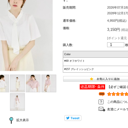
販売期間:
2026年07月1
2028年12月1
通常価格:
4,950円(税込)
価格:
3,150円
(税込 
[ポイント還元 
購入数:
Color
#49 オフホワイト
#157 グレイッシュピンク
【必ずご確認
この商品につ
友達にメール
拡大表示