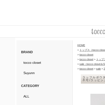
HOME
>
トップス（tocco clos
BRAND
>
tocco closet
>
tocco closet
>
トップ
tocco closet
>
sale（tocco closet＆
>
tocco closet
>
sale
>
2
Suyunn
ラッフルボウタ
不可/ラッピ
CATEGORY
ALL