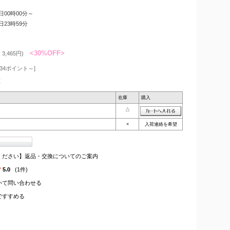
8日00時00分～
7日23時59分
<30%OFF>
3,465円)
34ポイント～]
枚
在庫
購入
△
×
入荷連絡を希望
ください】返品・交換についてのご案内
5.0
(1件)
いて問い合わせる
ですすめる