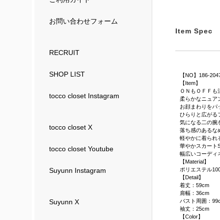
お問い合わせフォーム
Item Spec
RECRUIT
SHOP LIST
【NO】186-204
【Item】
ＯＮもＯＦＦも
tocco closet Instagram
柔らかなニュア
お顔まわりをパ
ひらりと広がる
気になる二の腕
tocco closet X
落ち感のあるな
軽やかに着られ
華やかスカートS
tocco closet Youtube
幅広いコーディ
【Material】
ポリエステル10
Suyunn Instagram
【Detail】
着丈：59cm
肩幅：36cm
バスト周囲：99
Suyunn X
袖丈：25cm
【Color】