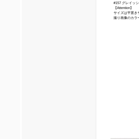
#157 グレイッ
【Attention】
サイズは平置き
撮り画像のカラ