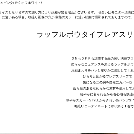
シュピンク/ #49 オフホワイト/
サイズとなりますので測り方により誤差が出る場合がございます。 色合いはモニター環境に
ーに違いある場合、物撮り画像の方が 実際のカラーに近い状態で撮影されておりますので
ラッフルボウタイフレアスリ
ＯＮもＯＦＦも活躍する品の良い洗練ブラ
柔らかなニュアンスを添えるラッフルボウ
お顔まわりをパッと華やかに演出してくれ
ひらりと広がるフレアスリーブで
気になる二の腕を自然にカバー◎
落ち感のあるなめらかな素材を使用して
軽やかに着られるから着心地も快適
華やかスカートSTYLEからきれいめパンツST
幅広いコーディネートに寄り添う１着で