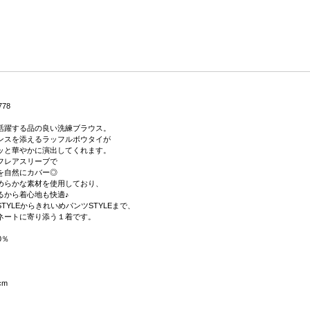
778
活躍する品の良い洗練ブラウス。
ンスを添えるラッフルボウタイが
ッと華やかに演出してくれます。
フレアスリーブで
を自然にカバー◎
めらかな素材を使用しており、
るから着心地も快適♪
TYLEからきれいめパンツSTYLEまで、
ネートに寄り添う１着です。
0％
cm