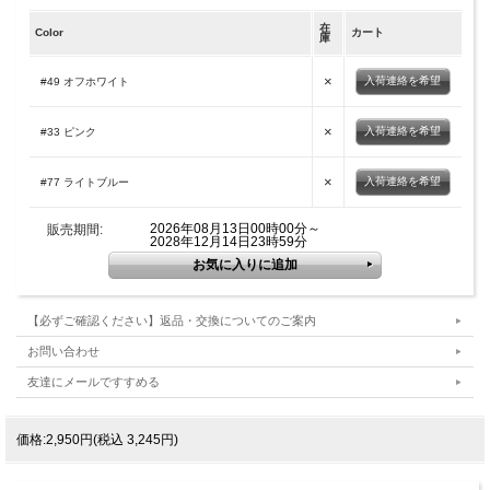
在
Color
カート
庫
×
入荷連絡を希望
#49 オフホワイト
×
入荷連絡を希望
#33 ピンク
×
入荷連絡を希望
#77 ライトブルー
2026年08月13日00時00分～
販売期間:
2028年12月14日23時59分
【必ずご確認ください】返品・交換についてのご案内
お問い合わせ
友達にメールですすめる
価格:2,950円(税込 3,245円)