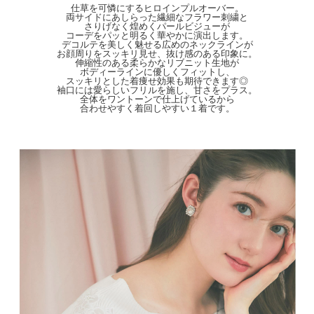
【Color】#77 ライトブルー/#49 オフホワイト/#33 ピンク
仕草を可憐にするヒロインプルオーバー。
両サイドにあしらった繊細なフラワー刺繍と
【Attention】サイズは平置きサイズとなりますので測り方により誤差が出る場合が
さりげなく煌めくパールビジューが
ございます。 色合いはモニター環境により若干の誤差が出ます。 ライティングや
コーデをパッと明るく華やかに演出します。
デコルテを美しく魅せる広めのネックラインが
天候によりモデル画像と物撮り画像のカラーに違いある場合、物撮り画像の方が
お顔周りをスッキリ見せ、抜け感のある印象に。
実際のカラーに近い状態で撮影されておりますので、そちらを参考にしてください
伸縮性のある柔らかなリブニット生地が
ませ。
ボディーラインに優しくフィットし、
スッキリとした着痩せ効果も期待できます◎
袖口には愛らしいフリルを施し、甘さをプラス。
全体をワントーンで仕上げているから
合わせやすく着回しやすい１着です。