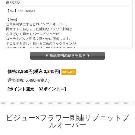
商品説明
【NO】186-204617
【Item】
仕草を可憐にするヒロインプルオーバー。
両サイドにあしらった繊細なフラワー刺繍と
さりげなく煌めくパールビジューが
コーデをパッと明るく華やかに演出します。
デコルテを美しく魅せる広めのネックラインが
お顔周りをスッキリ見せ、抜け感のある印象に。
伸縮性のある柔らかなリブニット生地が
▼ 商品説明の続きを見る ▼
ボディーラインに優しくフィットし、
スッキリとした着痩せ効果も期待できます◎
袖口には愛らしいフリルを施し、甘さをプラス。
価格:
2,950円
(税込 3,245円)
50%OFF
全体をワントーンで仕上げているから
合わせやすく着回しやすい１着です。
通常価格: 6,490円(税込)
【Material】
[ポイント還元 32ポイント～]
レーヨン100％
【Detail】
総丈：54cm
身幅：33.5cm
裄丈：42.5cm
ビジュー×フラワー刺繍リブニットプ
袖丈：31cm
ルオーバー
袖口幅：10cm
裾幅：29cm