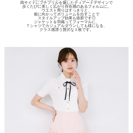
両サイドにプチフリルを施したティアードデザインで
天候によりモデル画像と物撮り画像のカラーに違いある場合、物撮り画像の方が実
歩くたびに美しく広がり存在感のあるフォルムに。
際のカラーに近い状態で撮影されておりますので、そちらを参考にしてくださいま
ウエスト周りはすっきりと、
せ。
裾に向かってボリュームを出すことで
スタイルアップ効果も抜群です◎
ジャケットを羽織ってフォーマルに、
Ｔシャツでカジュアルダウンしても様になる、
クラス感漂う贅沢な１枚です。