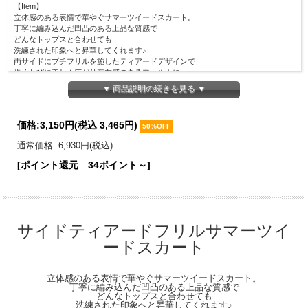
【Item】
立体感のある表情で華やぐサマーツイードスカート。
丁寧に編み込んだ凹凸のある上品な質感で
どんなトップスと合わせても
洗練された印象へと昇華してくれます♪
両サイドにプチフリルを施したティアードデザインで
歩くたびに美しく広がり存在感のあるフォルムに。
ウエスト周りはすっきりと、
▼ 商品説明の続きを見る ▼
裾に向かってボリュームを出すことで
スタイルアップ効果も抜群です◎
ジャケットを羽織ってフォーマルに、
価格:
3,150円
(税込 3,465円)
50%OFF
Ｔシャツでカジュアルダウンしても様になる、
クラス感漂う贅沢な１枚です。
通常価格: 6,930円(税込)
【Material】
[ポイント還元 34ポイント～]
表地：ポリエステル100％
裏地：ポリエステル100％
【Detail】
着丈：78cm
ウエスト周囲：62cm
サイドティアードフリルサマーツイ
※ウエスト後ろゴム仕様
ードスカート
※サイドファスナーあり
【Color】
#33 ピンク/ #05 ブラック/
立体感のある表情で華やぐサマーツイードスカート。
丁寧に編み込んだ凹凸のある上品な質感で
【Attention】サイズは平置きサイズとなりますので測り方により誤差が出る場合が
どんなトップスと合わせても
ございます。 色合いはモニター環境により若干の誤差が出ます。 ライティングや
洗練された印象へと昇華してくれます♪