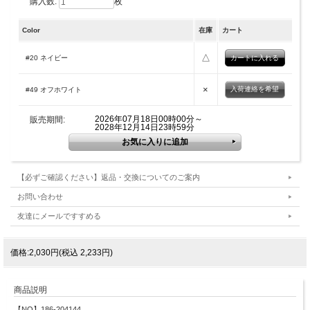
購入数:
枚
Color
在庫
カート
△
#20 ネイビー
×
入荷連絡を希望
#49 オフホワイト
2026年07月18日00時00分～
販売期間:
2028年12月14日23時59分
【必ずご確認ください】返品・交換についてのご案内
お問い合わせ
友達にメールですすめる
価格:2,030円(税込 2,233円)
商品説明
【NO】186-204144