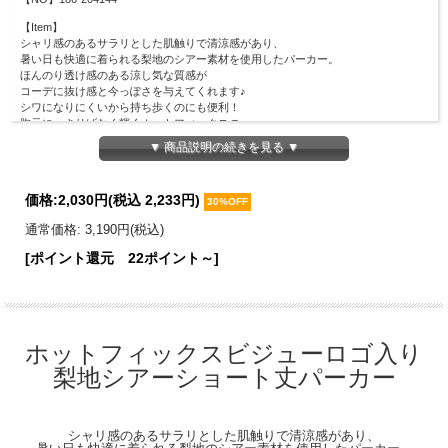
【Item】
シャリ感のあるサラリとした肌触りで清涼感があり、
暑い日も快適に着られる梨地のシアー素材を使用したパーカー。
ほんのり透け感のある涼し気な質感が
コーデに抜け感と今っぽさを与えてくれます♪
シワになりにくいから持ち歩くのにも便利！
胸元に、さりげなく輝くホットフィックスの
ビジューオリジナルロゴをあしらい、
▼ 商品説明の続きを見る ▼
上品な華やかさをプラスしました◎
ワンピースやハイウエストボトムとも相性抜群な
ショート丈で、羽織るだけでスタイルＵＰ見えが叶います。
価格:
2,030円
(税込 2,233円)
30%OFF
冷房対策や日差し除けとしても重宝する、
この夏手放せない優秀ライトアウターです。
通常価格: 3,190円(税込)
【Material】
[ポイント還元 22ポイント～]
本体：ポリエステル100％
【Detail】
着丈：37cm
身幅：45cm
肩幅：35cm
ホットフィックスビジューロゴ入り
袖丈：60cm
梨地シアーショート丈パーカー
袖口幅：10.5cm
裾幅：40cm
【Color】#49 オフホワイト/ #20 ネイビー/
シャリ感のあるサラリとした肌触りで清涼感があり、
【Attention】サイズは平置きサイズとなりますので測り方により誤差が出る場合が