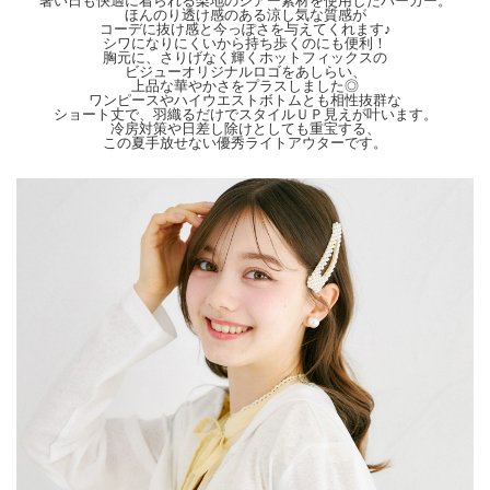
暑い日も快適に着られる梨地のシアー素材を使用したパーカー。
ございます。 色合いはモニター環境により若干の誤差が出ます。 ライティングや
ほんのり透け感のある涼し気な質感が
コーデに抜け感と今っぽさを与えてくれます♪
天候によりモデル画像と物撮り画像のカラーに違いある場合、物撮り画像の方が実
シワになりにくいから持ち歩くのにも便利！
際のカラーに近い状態で撮影されておりますので、そちらを参考にしてくださいま
胸元に、さりげなく輝くホットフィックスの
せ。
ビジューオリジナルロゴをあしらい、
上品な華やかさをプラスしました◎
ワンピースやハイウエストボトムとも相性抜群な
ショート丈で、羽織るだけでスタイルＵＰ見えが叶います。
冷房対策や日差し除けとしても重宝する、
この夏手放せない優秀ライトアウターです。