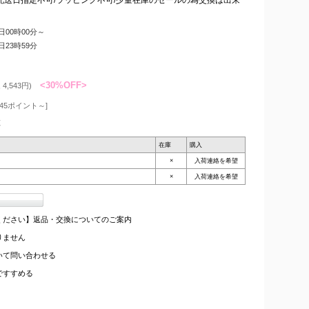
9日00時00分～
4日23時59分
<30%OFF>
4,543円)
45ポイント～]
枚
在庫
購入
×
入荷連絡を希望
×
入荷連絡を希望
ください】返品・交換についてのご案内
りません
いて問い合わせる
ですすめる