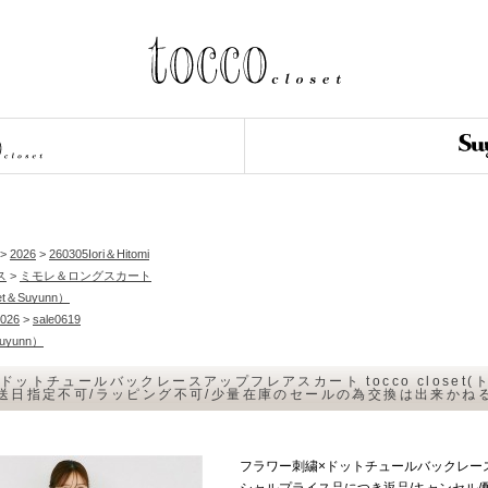
>
2026
>
260305Iori＆Hitomi
ス
>
ミモレ＆ロングスカート
et＆Suyunn）
026
>
sale0619
Suyunn）
ドットチュールバックレースアップフレアスカート tocco close
配送日指定不可/ラッピング不可/少量在庫のセールの為交換は出来か
フラワー刺繍×ドットチュールバックレースアッ
シャルプライス品につき返品/キャンセル/