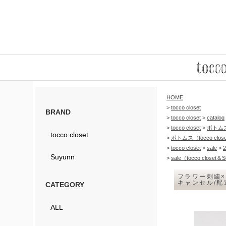
HOME
>
tocco closet
BRAND
>
tocco closet
>
catalog
>
tocco closet
>
ボトム
tocco closet
>
ボトムス（tocco clos
>
tocco closet
>
sale
>
2
Suyunn
>
sale（tocco closet＆
フラワー刺繍×
キャンセル/
CATEGORY
ALL