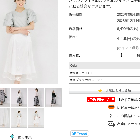
かねる場合がございます。
販売期間:
2026年06月1
2028年12月1
通常価格:
6,490円(税込)
価格:
4,130円
(税込 
[ポイント還元 
購入数:
Color
#49 オフホワイト
#35 ブラック×グレージュ
【必ずご確認
レビューはあ
この商品につ
友達にメール
拡大表示