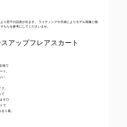
より若干の誤差が出ます。 ライティングや天候によりモデル画像と物
、そちらを参考にしてくださいませ。
ースアップフレアスカート
生地で
ート。
らい、
イク。
って
ます◎
トで
れる１着。