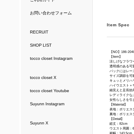
お問い合わせフォーム
Item Spec
RECRUIT
SHOP LIST
【NO】186-204
【Item】
tocco closet Instagram
涼しげなフラワ
透明感のある可
バックにはレー
サイズ調節を可
tocco closet X
キュッとメリハ
ハイウエスト＋
細見えと足長効
tocco closet Youtube
レディライクな
女性らしさを引
Suyunn Instagram
【Material】
表地：ポリエステ
裏地：ポリエス
【Detail】
Suyunn X
総丈：82cm
ウエスト周囲：6
裾幅：143.5cm