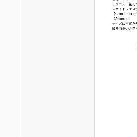
※ウエスト後ろ
※サイドファス
【Color】#4
【Attention】
サイズは平置き
撮り画像のカラ