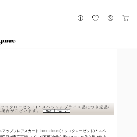
t(トッコクローゼット)＊スペシャルプライス品につき返品/
ねる場合がございます。
プフレアスカート tocco closet(トッコクローゼット)＊スペ
配送日指定不可/ラッピング不可/少量在庫のセールの為交換は出来