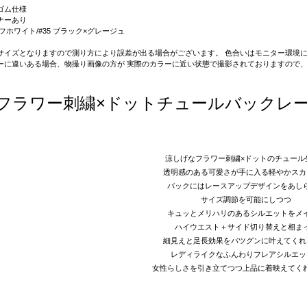
ゴム仕様
ナーあり
9 オフホワイト/#35 ブラック×グレージュ
サイズとなりますので測り方により誤差が出る場合がございます。 色合いはモニター環境に
ーに違いある場合、物撮り画像の方が 実際のカラーに近い状態で撮影されておりますので
フラワー刺繍×ドットチュールバックレ
涼しげなフラワー刺繍×ドットのチュール
透明感のある可愛さが手に入る軽やかスカ
バックにはレースアップデザインをあし
サイズ調節を可能にしつつ
キュッとメリハリのあるシルエットをメ
ハイウエスト＋サイド切り替えと相ま
細見えと足長効果をバツグンに叶えてくれ
レディライクなふんわりフレアシルエッ
女性らしさを引き立てつつ上品に着映えてく