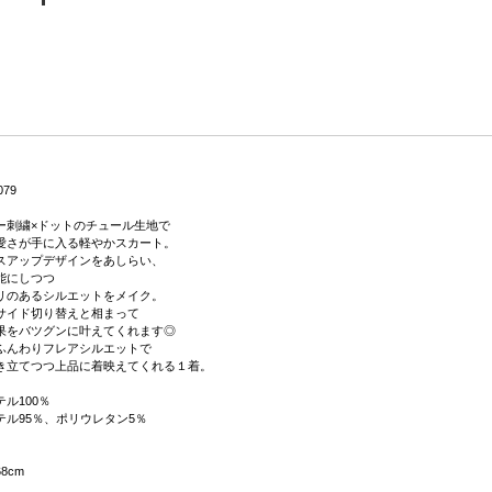
079
ー刺繍×ドットのチュール生地で
愛さが手に入る軽やかスカート。
スアップデザインをあしらい、
能にしつつ
リのあるシルエットをメイク。
サイド切り替えと相まって
果をバツグンに叶えてくれます◎
ふんわりフレアシルエットで
き立てつつ上品に着映えてくれる１着。
ル100％
テル95％、ポリウレタン5％
8cm