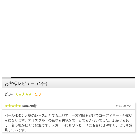
お客様レビュー（1件）
総評:
5.0
komichi様
2026/07/25
パールボタンと裾のレースがとても上品で、一枚羽織るだけでコーディネートが華や
かになります。アイスブルーの色味も爽やかで、とてもきれいでした。肌触りも良
く、着心地が軽くて快適です。スカートにもワンピースにも合わせやすく、とても満
足しています。