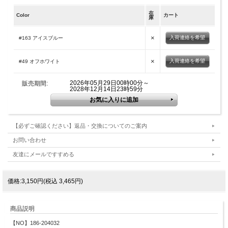
在
Color
カート
庫
×
入荷連絡を希望
#163 アイスブルー
×
入荷連絡を希望
#49 オフホワイト
2026年05月29日00時00分～
販売期間:
2028年12月14日23時59分
【必ずご確認ください】返品・交換についてのご案内
お問い合わせ
友達にメールですすめる
価格:3,150円(税込 3,465円)
商品説明
【NO】186-204032