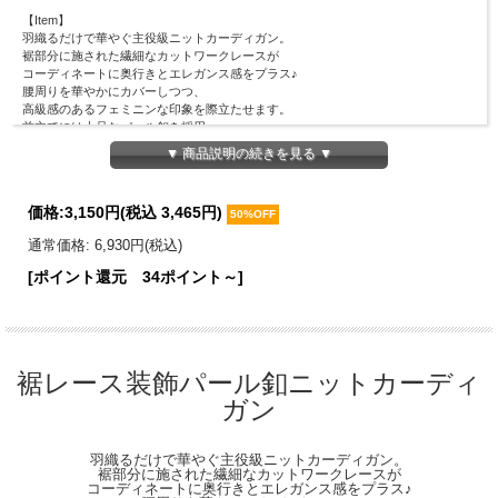
【Item】
羽織るだけで華やぐ主役級ニットカーディガン。
裾部分に施された繊細なカットワークレースが
コーディネートに奥行きとエレガンス感をプラス♪
腰周りを華やかにカバーしつつ、
高級感のあるフェミニンな印象を際立たせます。
前立てには上品なパール釦を採用。
そのままサッと羽織るのはもちろん、
▼ 商品説明の続きを見る ▼
釦を全て閉じてプルオーバー風に着こなすのもオススメ。
【Material】
価格:
3,150円
(税込 3,465円)
身頃：アクリル100％
50%OFF
レース：ポリエステル100％
通常価格: 6,930円(税込)
【Detail】
[ポイント還元 34ポイント～]
総丈：46cm
身幅：44cm
肩幅：30cm
袖丈：62cm
袖口幅：9.5cm
裾幅：44.5cm
裾レース装飾パール釦ニットカーディ
【Color】#49 オフホワイト/#163 アイスブルー
ガン
【Attention】サイズは平置きサイズとなりますので測り方により誤差が出る場合が
ございます。 色合いはモニター環境により若干の誤差が出ます。 ライティングや
羽織るだけで華やぐ主役級ニットカーディガン。
天候によりモデル画像と物撮り画像のカラーに違いある場合、物撮り画像の方が
裾部分に施された繊細なカットワークレースが
実際のカラーに近い状態で撮影されておりますので、そちらを参考にしてください
コーディネートに奥行きとエレガンス感をプラス♪