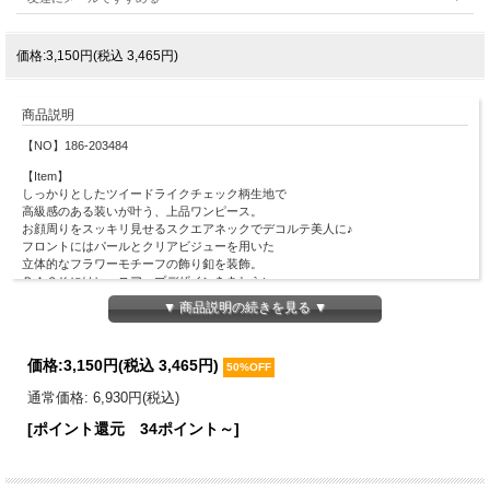
価格:3,150円(税込 3,465円)
商品説明
【NO】186-203484
【Item】
しっかりとしたツイードライクチェック柄生地で
高級感のある装いが叶う、上品ワンピース。
お顔周りをスッキリ見せるスクエアネックでデコルテ美人に♪
フロントにはパールとクリアビジューを用いた
立体的なフラワーモチーフの飾り釦を装飾。
ＢＡＣＫにはレースアップデザインをあしらい、
サイズ調節を可能にしつつ
▼ 商品説明の続きを見る ▼
後ろ姿まで可愛く仕上げました◎
ウエストの切り替えディティールと相まって
キュッとメリハリのあるシルエットをメイク！
価格:
3,150円
(税込 3,465円)
50%OFF
ナチュラルにスタイルＵＰ見えしてくれる１着です。
通常価格: 6,930円(税込)
【Material】
本体：ポリエステル100％
[ポイント還元 34ポイント～]
裏地：ポリエステル100％
【Detail】
総丈：120cm