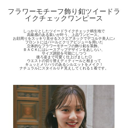
身幅：42cm
肩幅：32cm
フラワーモチーフ飾り釦ツイードラ
袖丈：49cm
イクチェックワンピース
袖口幅：11cm
裾幅：132cm
ウエスト周囲：72cm
※ウエスト後ろゴム仕様
しっかりとしたツイードライクチェック柄生地で
高級感のある装いが叶う、上品ワンピース。
※サイドファスナーあり
お顔周りをスッキリ見せるスクエアネックでデコルテ美人に♪
フロントにはパールとクリアビジューを用いた
【Color】#33 ピンク/#20 ネイビー
立体的なフラワーモチーフの飾り釦を装飾。
ＢＡＣＫにはレースアップデザインをあしらい、
【Attention】サイズは平置きサイズとなりますので測り方により誤差が出る場合が
サイズ調節を可能にしつつ
ございます。 色合いはモニター環境により若干の誤差が出ます。 ライティングや
後ろ姿まで可愛く仕上げました◎
天候によりモデル画像と物撮り画像のカラーに違いある場合、物撮り画像の方が実
ウエストの切り替えディティールと相まって
キュッとメリハリのあるシルエットをメイク！
際のカラーに近い状態で撮影されておりますので、そちらを参考にしてくださいま
ナチュラルにスタイルＵＰ見えしてくれる１着です。
せ。