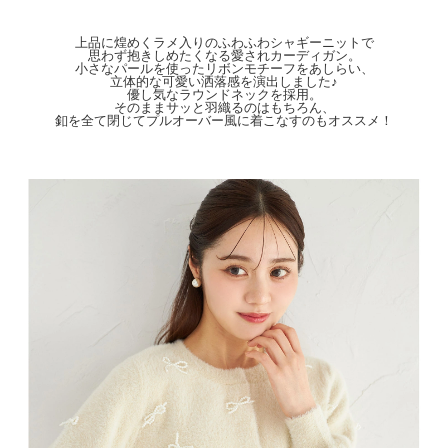
天候によりモデル画像と物撮り画像のカラーに違いある場合、物撮り画像の方が
実際のカラーに近い状態で撮影されておりますので、そちらを参考にしてください
ませ。
上品に煌めくラメ入りのふわふわシャギーニットで
思わず抱きしめたくなる愛されカーディガン。
小さなパールを使ったリボンモチーフをあしらい、
立体的な可愛い洒落感を演出しました♪
優し気なラウンドネックを採用。
そのままサッと羽織るのはもちろん、
釦を全て閉じてプルオーバー風に着こなすのもオススメ！