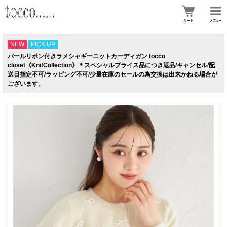
NEW
PICK UP
パールリボン付きラメシャギーニットカーディガン tocco
closet《KnitCollection》＊スペシャルプライス品につき返品/キャンセル/配
送日指定不可/ラッピング不可/少量在庫のセールの為交換は出来かねる場合が
ございます。