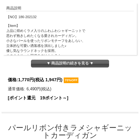
商品説明
【NO】186-202132
【Item】
上品に煌めくラメ入りのふわふわシャギーニットで
思わず抱きしめたくなる愛されカーディガン。
小さなパールを使ったリボンモチーフをあしらい、
立体的な可愛い洒落感を演出しました♪
優し気なラウンドネックを採用。
そのままサッと羽織るのはもちろん、
釦を全て閉じてプルオーバー風に着こなすのもオススメ！
▼ 商品説明の続きを見る ▼
【Material】
ナイロン80％、ポリエステル20％
価格:
1,770円
(税込 1,947円)
70%OFF
【Detail】
総丈：42cm
通常価格: 6,490円(税込)
身幅：42.5cm
[ポイント還元 19ポイント～]
肩幅：32cm
袖丈：58cm
袖口幅：8cm
裾幅：30cm
【Color】#49 オフホワイト/ #01 ベージュ/ #52 ラベンダー
パールリボン付きラメシャギーニッ
【Attention】サイズは平置きサイズとなりますので測り方により誤差が出る場合が
トカーディガン
ございます。 色合いはモニター環境により若干の誤差が出ます。 ライティングや