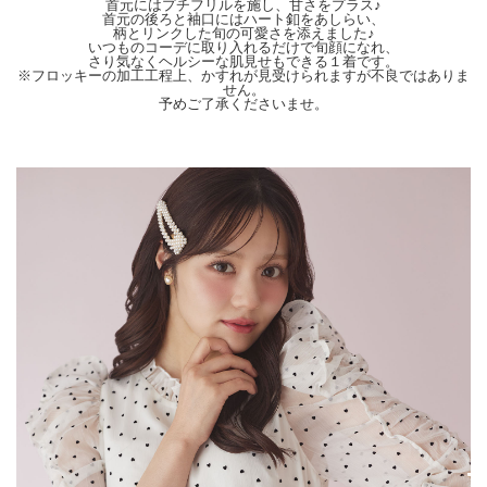
実際のカラーに近い状態で撮影されておりますので、そちらを参考にしてください
首元にはプチフリルを施し、甘さをプラス♪
首元の後ろと袖口にはハート釦をあしらい、
ませ。
柄とリンクした旬の可愛さを添えました♪
いつものコーデに取り入れるだけで旬顔になれ、
さり気なくヘルシーな肌見せもできる１着です。
※フロッキーの加工工程上、かすれが見受けられますが不良ではありま
せん。
予めご了承くださいませ。