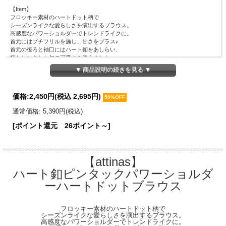
【Item】
フロッキー素材のハートドット柄で
シーズンライクな愛らしさを演出するブラウス。
高感度なパワーショルダーでトレンドライクに。
首元にはプチフリルを施し、甘さをプラス♪
首元の後ろと袖口にはハート釦をあしらい、
柄とリンクした旬の可愛さを添えました♪
いつものコーデに取り入れるだけで旬顔になれ、
▼ 商品説明の続きを見る ▼
さり気なくヘルシーな肌見せもできる１着です。
※フロッキーの加工工程上、かすれが見受けられますが不良ではありません。
予めご了承くださいませ。
価格:
2,450円
(税込 2,695円)
50%OFF
【Material】
通常価格: 5,390円(税込)
表地：ポリエステル100％
裏地：ポリエステル100％
[ポイント還元 26ポイント～]
【Detail】
総丈：57cm
身幅：90cm
【attinas】
肩幅：28cm
袖丈：45cm
ハート釦ピンタックパワーショルダ
裾幅：104cm
ーハートドットブラウス
【Color】#28 アイボリー/#05 ブラック
【Attention】サイズは平置きサイズとなりますので測り方により誤差が出る場合が
フロッキー素材のハートドット柄で
ございます。 色合いはモニター環境により若干の誤差が出ます。 ライティングや
シーズンライクな愛らしさを演出するブラウス。
天候によりモデル画像と物撮り画像のカラーに違いある場合、物撮り画像の方が
高感度なパワーショルダーでトレンドライクに。