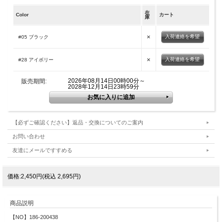
在
Color
カート
庫
×
入荷連絡を希望
#05 ブラック
×
入荷連絡を希望
#28 アイボリー
2026年08月14日00時00分～
販売期間:
2028年12月14日23時59分
【必ずご確認ください】返品・交換についてのご案内
お問い合わせ
友達にメールですすめる
価格:2,450円(税込 2,695円)
商品説明
【NO】186-200438