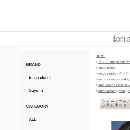
HOME
>
グッズ（tocco closet
BRAND
>
tocco closet
>
tocco closet
>
グッズ
tocco closet
>
tocco closet
>
catalog
>
sale（tocco closet＆
Suyunn
>
tocco closet
>
sale
>
2
ツイード立体ポ
少量在庫のセ
CATEGORY
ALL