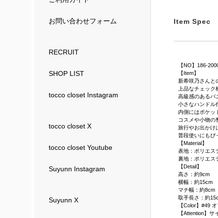
お問い合わせフォーム
Item Spec
RECRUIT
【NO】186-200
SHOP LIST
【Item】
新希咲乃さんと
上品なチェック
tocco closet Instagram
高級感のあるバ
小さなハンドル
内側にはポケッ
コスメや小物の
tocco closet X
旅行やお出かけ
普段使いにもぴ
【Material】
tocco closet Youtube
表地：ポリエステ
裏地：ポリエステ
【Detail】
Suyunn Instagram
高さ：約9cm
横幅：約15cm
マチ幅：約8cm
取手長さ：約15c
Suyunn X
【Color】#49
【Attenti