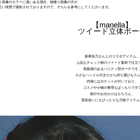
り画像のカラーに違いある場合、物撮り画像の方が
近い状態で撮影されておりますので、そちらを参考にしてくださいませ。
【manella】
ツイード立体ポー
新希咲乃さんとのコラボアイテム。
上品なチェック柄のツイード素材で仕立
高級感のあるバニティ型ポーチです
小さなハンドル付きだから持ち運びもスム
内側にはポケットが付いており、
コスメや小物の整理もばっちりです
旅行やお出かけはもちろん、
普段使いにもぴったりな万能アイテム