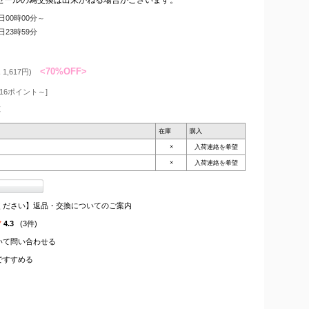
4日00時00分～
5日23時59分
<70%OFF>
1,617円)
16ポイント～]
枚
在庫
購入
×
入荷連絡を希望
×
入荷連絡を希望
ください】返品・交換についてのご案内
4.3
(3件)
いて問い合わせる
ですすめる