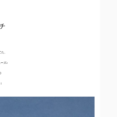
チ
てた、
。
ーズ♪
◎
！