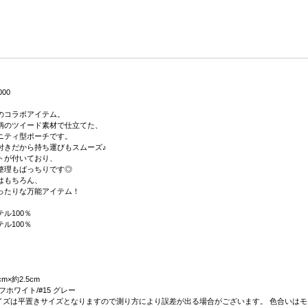
000
のコラボアイテム。
柄のツイード素材で仕立てた、
ニティ型ポーチです。
付きだから持ち運びもスムーズ♪
トが付いており、
整理もばっちりです◎
はもちろん、
ったりな万能アイテム！
ル100％
ル100％
m×約2.5cm
 オフホワイト/#15 グレー
on】サイズは平置きサイズとなりますので測り方により誤差が出る場合がございます。 色合い