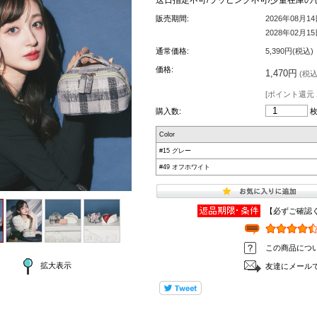
販売期間:
2026年08月1
2028年02月1
通常価格:
5,390円(税込)
価格:
1,470円
(税込 
[ポイント還元 
購入数:
Color
#15 グレー
#49 オフホワイト
【必ずご確認
この商品につ
拡大表示
友達にメール