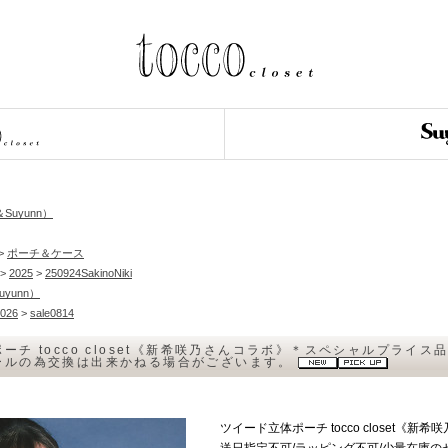
＆Suyunn）
>
ポーチ＆ケース
>
2025
>
250924SakinoNiki
Suyunn）
026
>
sale0814
ーチ tocco closet《新希咲乃さんコラボ》＊スペシャルプライ
ールの為交換は出来かねる場合がございます。
ツイード立体ポーチ tocco closet
送日指定不可/ラッピング不可/少量在庫