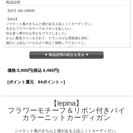
商品説明
【NO】186-198495
【Item】
ジャケット風のきちんと感がある上品ニットカーディガン。
大きなフラワーモチーフ＆リボンをあしらい、
目を惹く華やかな甘さをプラスしました♪
さらに配色ラインを入れて、クラシカルな洒落感を演出。
袖口に上品なパールをさり気なく装飾しアクセントに。
「リボン付きスカラップバイカラーニットプルオーバー」
と合わせれば、アンサンブルとして着られます◎
▼ 商品説明の続きを見る ▼
【Material】
本体：レーヨン78％、ナイロン19％、ポリウレタン3％
価格:
5,900円
(税込 6,490円)
別布部分：ポリエステル100％
【Detail】
[ポイント還元 64ポイント～]
総丈：45cm
肩幅：32cm
バスト：90cm
袖丈：51cm
【lepina】
袖口：10.5cm
裾幅：43cm
フラワーモチーフ＆リボン付きバイ
【Color】#49 オフホワイト/#05 ブラック/#140 アイスグレー
カラーニットカーディガン
【Attention】サイズは平置きサイズとなりますので測り方により誤差が出る場合が
ございます。 色合いはモニター環境により若干の誤差が出ます。 ライティングや
ジャケット風のきちんと感がある上品ニットカーディガン。