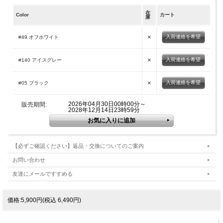
在
Color
カート
庫
×
入荷連絡を希望
#49 オフホワイト
×
入荷連絡を希望
#140 アイスグレー
×
入荷連絡を希望
#05 ブラック
2026年04月30日00時00分～
販売期間:
2028年12月14日23時59分
【必ずご確認ください】返品・交換についてのご案内
お問い合わせ
友達にメールですすめる
価格:5,900円(税込 6,490円)