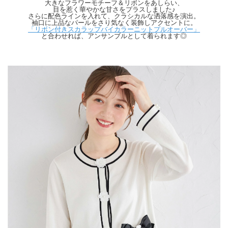
天候によりモデル画像と物撮り画像のカラーに違いある場合、物撮り画像の方が実
大きなフラワーモチーフ＆リボンをあしらい、
際のカラーに近い状態で撮影されておりますので、そちらを参考にしてくださいま
目を惹く華やかな甘さをプラスしました♪
さらに配色ラインを入れて、クラシカルな洒落感を演出。
せ。
袖口に上品なパールをさり気なく装飾しアクセントに。
「リボン付きスカラップバイカラーニットプルオーバー」
と合わせれば、アンサンブルとして着られます◎