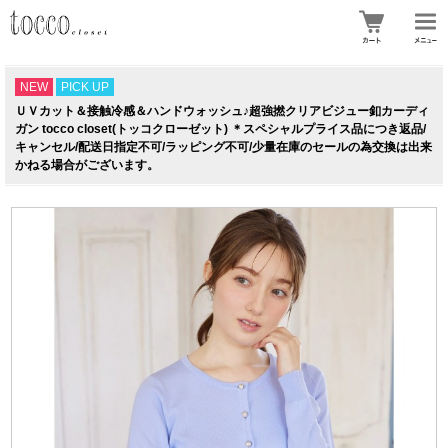
NEW
PICK UP
ＵＶカット＆接触冷感＆ハンドウォッシュ♪超強撚クリアビジュー釦カーディ
ガン tocco closet(トッコクローゼット) ＊スペシャルプライス品につき返品/
キャンセル/配送日指定不可/ラッピング不可/少量在庫のセールの為交換は出来
かねる場合がございます。