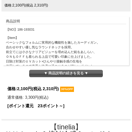
価格:2,100円(税込 2,310円)
商品説明
【NO】186-193031
【Item】
ベーシックなフォルムに実用的な機能性を施したカーディガン。
合わせやすい優し気なラウンドネックを採用。
前立てには小さなクリアビジューを埋め込んだ釦をあしらい、
ＯＮもＯＦＦも着られる上品で可愛い印象に仕上げました。
日除け対策のＵＶカット×ひんやり接触冷感の生地を
使用しているので真夏も快適に過ごせるのが嬉しいポイント♪
そのままサッと羽織るのはもちろん、
▼ 商品説明の続きを見る ▼
釦を全て閉じてプルオーバーとして着こなすのもオススメです◎
【Material】
価格:
2,100円
(税込 2,310円)
レーヨン62％、ポリエステル30％、ナイロン8％
30%OFF
【Detail】
通常価格: 3,300円(税込)
総丈：48cm
[ポイント還元 23ポイント～]
身幅：44cm
肩幅：33cm
袖丈：57cm
袖口幅：7.5cm
【tinelia】
裾幅：32cm