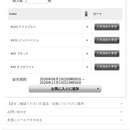
購入数:
枚
在
Color
カート
庫
×
入荷連絡を希望
#163 アイスブルー
×
入荷連絡を希望
#101 ピンクベージュ
×
入荷連絡を希望
#05 ブラック
×
入荷連絡を希望
#49 オフホワイト
2026年06月19日00時00分～
販売期間:
2028年12月14日23時59分
【必ずご確認ください】返品・交換についてのご案内
お問い合わせ
友達にメールですすめる