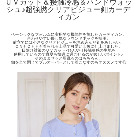
ＵＶカット＆接触冷感＆ハンドウォッ
【Color】#49 オフホワイト/ #05 ブラック/ #101 ピンクベージュ/ #163 アイスブル
ー
シュ♪超強撚クリアビジュー釦カーデ
ィガン
【Attention】サイズは平置きサイズとなりますので測り方により誤差が出る場合が
ございます。 色合いはモニター環境により若干の誤差が出ます。 ライティングや
天候によりモデル画像と物撮り画像のカラーに違いある場合、物撮り画像の方が
実際のカラーに近い状態で撮影されておりますので、そちらを参考にしてください
ベーシックなフォルムに実用的な機能性を施したカーディガン。
ませ。
合わせやすい優し気なラウンドネックを採用。
前立てには小さなクリアビジューを埋め込んだ釦をあしらい、
ＯＮもＯＦＦも着られる上品で可愛い印象に仕上げました。
日除け対策のＵＶカット×ひんやり接触冷感の生地を
使用しているので真夏も快適に過ごせるのが嬉しいポイント♪
そのままサッと羽織るのはもちろん、
釦を全て閉じてプルオーバーとして着こなすのもオススメです◎