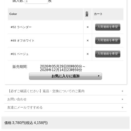
購入数:
枚
在
Color
カート
庫
×
入荷連絡を希望
#52 ラベンダー
×
入荷連絡を希望
#49 オフホワイト
×
入荷連絡を希望
#01 ベージュ
2026年05月29日00時00分～
販売期間:
2028年12月14日23時59分
【必ずご確認ください】返品・交換についてのご案内
お問い合わせ
友達にメールですすめる
価格:3,780円(税込 4,158円)