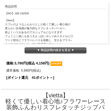
商品説明
【NO】186-192925
【Item】
スフレのようなふんわりとした軽くて優しい着心地の
柔らかい生地感が魅力的なスフレタッチパーカー。
程よくハリがあるのでカジュアルになりすぎず、
フェミニン派にも合う大人っぽいキレイめスタイルに◎
フード部分にフラワーレースを装飾し、甘さをプラス♪
太めのグログランテープが高感度なアクセント。
サッと羽織るだけで、ゆったりリラクシーで
▼ 商品説明の続きを見る ▼
旬な抜け感のある可愛らしさを演出できるアイテムです。
【Material】
価格:
3,780円
(税込 4,158円)
本体：ポリエステル80％、レーヨン16％、ポリウレタン4％
30%OFF
レース部分：ポリエステル100％
通常価格: 5,940円(税込)
【Detail】
[ポイント還元 41ポイント～]
総丈：50cm
身幅：48cm
肩幅：38cm
袖丈：56cm
【vietta】
袖口幅：11cm
裾幅：44.5cm
軽くて優しい着心地♪フラワーレース
【Color】
装飾ふんわりスフレタッチジップパ
#01 ベージュ/ #49 オフホワイト/ #52 ラベンダー/