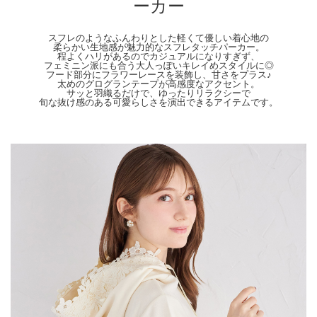
ーカー
【Attention】
サイズは平置きサイズとなりますので測り方により誤差が出る場合がございます。
色合いはモニター環境により若干の誤差が出ます。 ライティングや天候によりモ
スフレのようなふんわりとした軽くて優しい着心地の
柔らかい生地感が魅力的なスフレタッチパーカー。
デル画像と物撮り画像のカラーに違いある場合、物撮り画像の方が実際のカラーに
程よくハリがあるのでカジュアルになりすぎず、
近い状態で撮影されておりますので、そちらを参考にしてくださいませ。
フェミニン派にも合う大人っぽいキレイめスタイルに◎
フード部分にフラワーレースを装飾し、甘さをプラス♪
太めのグログランテープが高感度なアクセント。
サッと羽織るだけで、ゆったりリラクシーで
旬な抜け感のある可愛らしさを演出できるアイテムです。