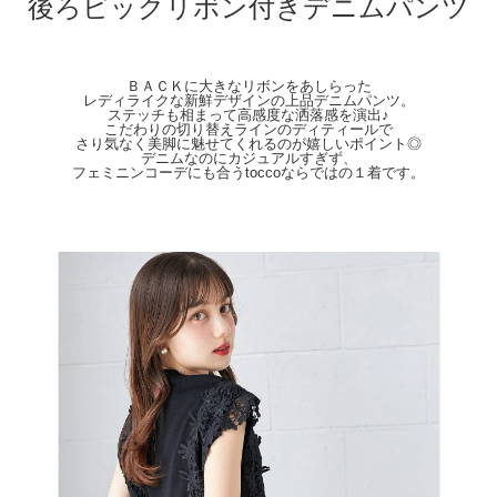
後ろビックリボン付きデニムパンツ
＜Ｓサイズ＞
総丈：98cm
ウエスト周囲：66cm
股上／股下：29cm／69cm
太もも幅：26.5cm
ＢＡＣＫに大きなリボンをあしらった
裾幅：23cm
レディライクな新鮮デザインの上品デニムパンツ。
ステッチも相まって高感度な洒落感を演出♪
ヒップ：96cm
こだわりの切り替えラインのディティールで
＜Ｍサイズ＞
さり気なく美脚に魅せてくれるのが嬉しいポイント◎
総丈：104cm
デニムなのにカジュアルすぎず、
ウエスト周囲：70cm
フェミニンコーデにも合うtoccoならではの１着です。
股上／股下：30cm／74cm
太もも幅：28cm
裾幅：24cm
ヒップ：100cm
※ファスナーあり
【Color】
#42 インディゴ/#32 ブルー
【Attention】
サイズは平置きサイズとなりますので測り方により誤差が出る場合がございます。
色合いはモニター環境により若干の誤差が出ます。 ライティングや天候によりモ
デル画像と物撮り画像のカラーに違いある場合、物撮り画像の方が
実際のカラーに近い状態で撮影されておりますので、そちらを参考にしてください
ませ。