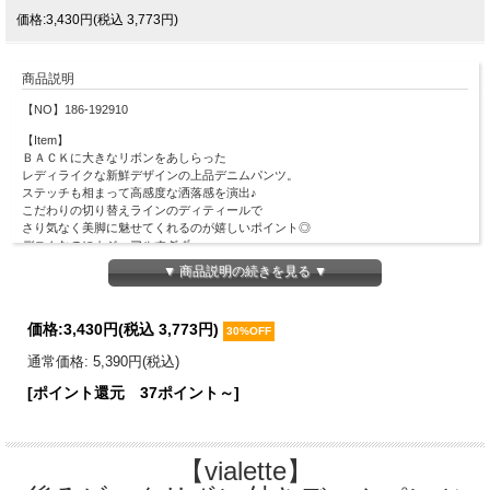
価格:3,430円(税込 3,773円)
商品説明
【NO】186-192910
【Item】
ＢＡＣＫに大きなリボンをあしらった
レディライクな新鮮デザインの上品デニムパンツ。
ステッチも相まって高感度な洒落感を演出♪
こだわりの切り替えラインのディティールで
さり気なく美脚に魅せてくれるのが嬉しいポイント◎
デニムなのにカジュアルすぎず、
フェミニンコーデにも合うtoccoならではの１着です。
▼ 商品説明の続きを見る ▼
＊お取り扱いのご注意＊
・素材の特性上、色落ちします。
価格:
3,430円
(税込 3,773円)
30%OFF
・着用により、他の衣服等に色が付着することがあります。
・摩擦により白やベージュといった、淡い色のアイテムに色移りする可能性がござ
通常価格: 5,390円(税込)
います。
・下着等は同色系のものを着用されることをおすすめします。
[ポイント還元 37ポイント～]
・お洗濯時は、単独洗いでお願い致します。
【Material】
本体：綿98％、ポリウレタン2％
【vialette】
【Detail】