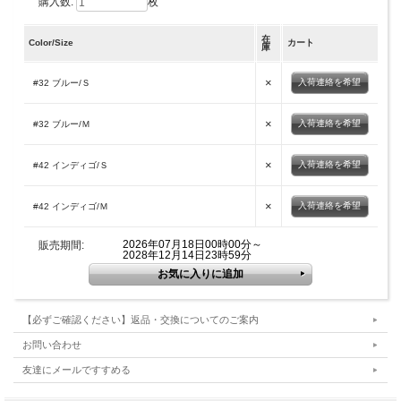
購入数:
枚
在
Color/Size
カート
庫
×
入荷連絡を希望
#32 ブルー/Ｓ
×
入荷連絡を希望
#32 ブルー/Ｍ
×
入荷連絡を希望
#42 インディゴ/Ｓ
×
入荷連絡を希望
#42 インディゴ/Ｍ
2026年07月18日00時00分～
販売期間:
2028年12月14日23時59分
【必ずご確認ください】返品・交換についてのご案内
お問い合わせ
友達にメールですすめる