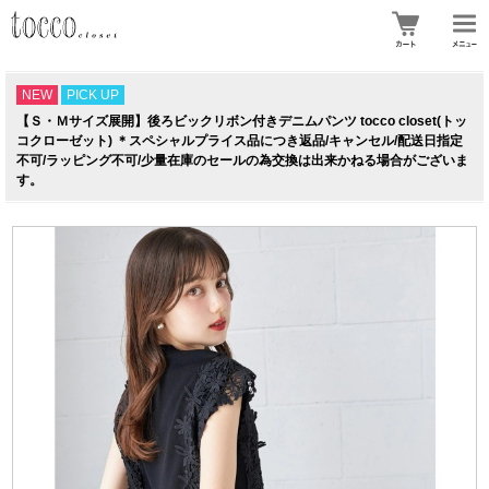
NEW
PICK UP
【Ｓ・Ｍサイズ展開】後ろビックリボン付きデニムパンツ tocco closet(トッ
コクローゼット) ＊スペシャルプライス品につき返品/キャンセル/配送日指定
不可/ラッピング不可/少量在庫のセールの為交換は出来かねる場合がございま
す。