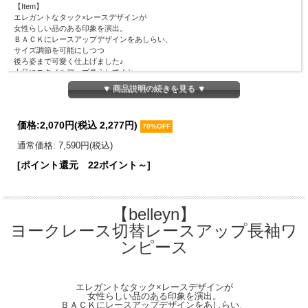
【Item】
エレガントなタック×レースデザインが
女性らしい品のある印象を演出。
ＢＡＣＫにレースアップデザインをあしらい、
サイズ調節を可能にしつつ
後ろ姿まで可愛く仕上げました♪
上品にスタイルアップ見えしてくれ、
フェミニンでありながらも程よい華やかさを持った１枚です。
▼ 商品説明の続きを見る ▼
【Material】
ポリエステル100%
価格:
2,070円
(税込 2,277円)
70%OFF
【Detail】
総丈：112.5cm
通常価格: 7,590円(税込)
身幅：45.5cm
[ポイント還元 22ポイント～]
肩幅：32cm
袖丈：45cm
※ウエスト後ろゴム仕様
※サイドファスナーあり
【belleyn】
※前ボタン開閉可能
ヨークレース切替レースアップ長袖ワ
【Color】
#184 グレージュ/ #20 ネイビー/
ンピース
【Attention】
サイズは平置きサイズとなりますので測り方により誤差が出る場合がございます。
色合いはモニター環境により若干の誤差が出ます。 ライティングや天候によりモ
エレガントなタック×レースデザインが
デル画像と物撮り画像のカラーに違いある場合、物撮り画像の方が
女性らしい品のある印象を演出。
実際のカラーに近い状態で撮影されておりますので、そちらを参考にしてください
ＢＡＣＫにレースアップデザインをあしらい、