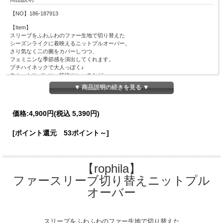
【NO】186-187913
【Item】
スリーブをふわふわのファー生地で切り替えた
シーズンライクに着映えるニットプルオーバー。
さり気なく二の腕をカバーしつつ、
フェミニンな季節感を演出してくれます。
プチハイネックで大人っぽく♪
スカートやパンツ、柄物やレースなど
様々なボトムスと合わせやすく着回しやすい１着です。
▼ 商品説明の続きを見る ▼
【Material】
本体：レーヨン88％、ポリエステル12％
価格:
4,900円
(税込 5,390円)
袖部分：ポリエステル100％
【Detail】
[ポイント還元 53ポイント～]
総丈：50cm
身幅：38cm
肩幅：33cm
袖丈：11cm
【rophila】
袖口幅：17cm
裾幅：29cm
ファースリーブ切り替えニットプル
【Color】#28 アイボリー/#157 グレイッシュピンク/#05 ブラック
オーバー
【Attention】サイズは平置きサイズとなりますので測り方により誤差が出る場合が
ございます。 色合いはモニター環境により若干の誤差が出ます。 ライティングや
天候によりモデル画像と物撮り画像のカラーに違いある場合、物撮り画像の方が
スリーブをふわふわのファー生地で切り替えた