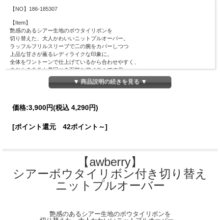
【NO】186-185307
【Item】
艶感のあるシアー生地のボウタイリボンを
切り替えた、大人かわいいニットプルオーバー。
ラッフルフリルスリーブで二の腕をカバーしつつ
上品な甘さが薫るレディライクな印象に。
全体をワントーンで仕上げているから合わせやすく、
ＯＮもＯＦＦも着回せる万能なアイテムです◎
▼ 商品説明の続きを見る ▼
【Material】
表地：レーヨン69％、ナイロン31％
【Detail】
価格:
3,900円
(税込 4,290円)
総丈：58cm
バスト周囲：74cm
[ポイント還元 42ポイント～]
肩幅：34cm
裾幅：33cm
【Color】#49 オフホワイト/#05 ブラック/#33 ピンク
【awberry】
【Attention】サイズは平置きサイズとなりますので測り方により誤差が出る場合が
シアーボウタイリボン付き切り替え
ございます。 色合いはモニター環境により若干の誤差が出ます。 ライティングや
天候によりモデル画像と物撮り画像のカラーに違いある場合、物撮り画像の方が
ニットプルオーバー
実際のカラーに近い状態で撮影されておりますので、そちらを参考にしてください
ませ。
艶感のあるシアー生地のボウタイリボンを