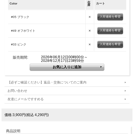
在
Color
カート
庫
×
入荷連絡を希望
#05 ブラック
×
入荷連絡を希望
#49 オフホワイト
×
入荷連絡を希望
#33 ピンク
2026年06月12日00時00分～
販売期間:
2028年12月17日23時59分
【必ずご確認ください】返品・交換についてのご案内
お問い合わせ
友達にメールですすめる
価格:3,900円(税込 4,290円)
商品説明