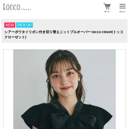
NEW
PICK UP
シアーボウタイリボン付き切り替えニットプルオーバー tocco closet(トッコ
クローゼット)