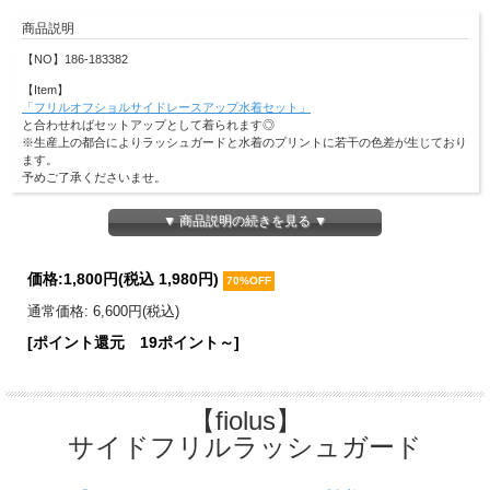
商品説明
【NO】186-183382
【Item】
「フリルオフショルサイドレースアップ水着セット」
と合わせればセットアップとして着られます◎
※生産上の都合によりラッシュガードと水着のプリントに若干の色差が生じており
ます。
予めご了承くださいませ。
【紫外線遮蔽率】
▼ 商品説明の続きを見る ▼
#05 ブラック(無地)：98.3％
#20 ネイビー(チェリー)：98.7％
#157 グレイッシュピンク(フラワー)：98.4％
価格:
1,800円
(税込 1,980円)
70%OFF
【取り扱い注意事項】
・プールに使用されているカルキ(塩素)は、水着を変色させることがあります。
通常価格: 6,600円(税込)
使用後は真水(水道水)でよくすすぎ、プールの水・海水・サンオイル類を洗い落と
[ポイント還元 19ポイント～]
してください。
(多量にカルキが付着したまま長時間放置しないでください。生地を傷める場合が
あります。)
・すすぎ後は軽く絞り、乾いたタオルにはさんだ状態でお持ち帰りください。
【fiolus】
(使用後にビニール袋などで密閉された状態で放置すると、熱変化により変色・色
落ちする場合があります。)
サイドフリルラッシュガード
・洗濯の際、他の物と一緒に洗わないでください。
・ぬれた状態で他の洗濯物と一緒に重ね合せないでください。
・湿った状態での摩擦や汗や雨などでぬれた時に色が移る事がありますので十分に