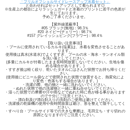
「フリルオフショルサイドレースアップ水着セット」
ご注意ください。
と合わせればセットアップとして着られます◎
・漂白剤及び漂白剤入りの洗剤のご使用は避けてください。
※生産上の都合によりラッシュガードと水着のプリントに若干の色差が
・洗濯後の乾燥機の使用や長時間放置は避け、形を整えて陰干ししてください。
生じております。
予めご了承くださいませ。
・すべり台・プールサイド等での大きな摩擦は、毛羽立ち・すり切れの原因となり
ますのでご注意ください。
【紫外線遮蔽率】
#05 ブラック(無地)：98.3％
【Material】
#20 ネイビー(チェリー)：98.7％
ポリエステル85％、ポリウレタン15％
#157 グレイッシュピンク(フラワー)：98.4％
【Detail】
【取り扱い注意事項】
・プールに使用されているカルキ(塩素)は、水着を変色させることがあ
着丈：56.5cm
ります。
肩幅：35cm
使用後は真水(水道水)でよくすすぎ、プールの水・海水・サンオイル類
身幅：45cm
を洗い落としてください。
裾幅：45cm
(多量にカルキが付着したまま長時間放置しないでください。生地を傷
める場合があります。)
袖丈：66cm
・すすぎ後は軽く絞り、乾いたタオルにはさんだ状態でお持ち帰りくだ
袖口幅：9cm
さい。
(使用後にビニール袋などで密閉された状態で放置すると、熱変化によ
【Color】#05 ブラック(無地)/#20 ネイビー(チェリー)/#157 グレイッシュピンク(フ
り変色・色落ちする場合があります。)
ラワー)
・洗濯の際、他の物と一緒に洗わないでください。
・ぬれた状態で他の洗濯物と一緒に重ね合せないでください。
【Attention】サイズは平置きサイズとなりますので測り方により誤差が出る場合が
・湿った状態での摩擦や汗や雨などでぬれた時に色が移る事があります
ので十分にご注意ください。
ございます。 色合いはモニター環境により若干の誤差が出ます。 ライティングや
・漂白剤及び漂白剤入りの洗剤のご使用は避けてください。
天候によりモデル画像と物撮り画像のカラーに違いある場合、物撮り画像の方が
・洗濯後の乾燥機の使用や長時間放置は避け、形を整えて陰干ししてく
実際のカラーに近い状態で撮影されておりますので、そちらを参考にしてください
ださい。
ませ。
・すべり台・プールサイド等での大きな摩擦は、毛羽立ち・すり切れの
原因となりますのでご注意ください。