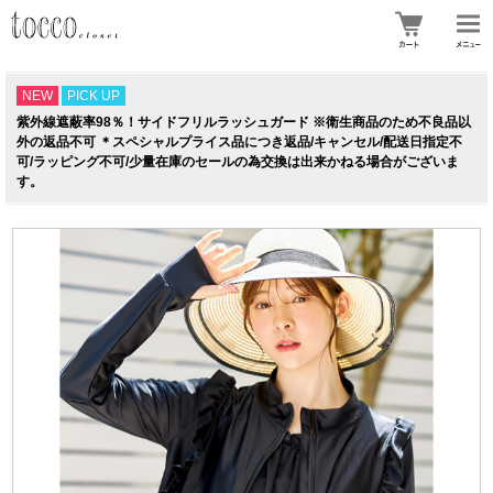
NEW
PICK UP
紫外線遮蔽率98％！サイドフリルラッシュガード ※衛生商品のため不良品以
外の返品不可 ＊スペシャルプライス品につき返品/キャンセル/配送日指定不
可/ラッピング不可/少量在庫のセールの為交換は出来かねる場合がございま
す。