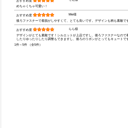
おすすめ度
めちゃくちゃ可愛い！
Mie様
おすすめ度
後ろファスナーで着脱がしやすくて、とても良いです。デザインも柄も素敵で
らら様
おすすめ度
デザインがとても素敵です！シルエットが上品ですし、後ろファスナーなので
したりゆったりしたり調整もできますし、後ろのリボンがとってもキュートで
1件～5件 （全5件）