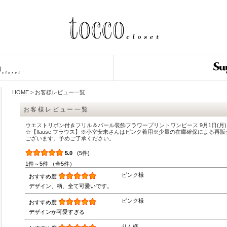
HOME
> お客様レビュー一覧
お客様レビュー一覧
ウエストリボン付きフリル＆パール装飾フラワープリントワンピース 9月1日(月
☆【flause フラウス】※小室安未さんはピンク着用※少量の在庫確保による再
ございます。予めご了承ください。
5.0
(5件)
1件～5件 （全5件）
ピンク様
おすすめ度
デザイン、柄、全て可愛いです。
ピンク様
おすすめ度
デザインが可愛すぎる
りん様