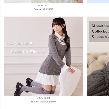
2026.5.12
Suyunn×川村結衣
2025.11.18
Suyunn New Collection