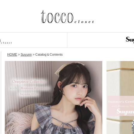
HOME
>
Suyunn
> Catalog＆Contents