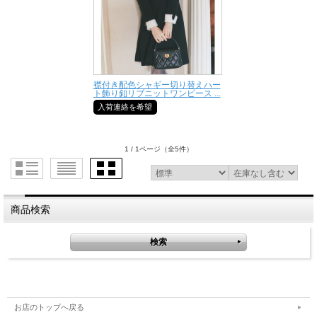
襟付き配色シャギー切り替えハー
ト飾り釦リブニットワンピース ...
入荷連絡を希望
1 / 1ページ
（全5件）
商品検索
お店のトップへ戻る