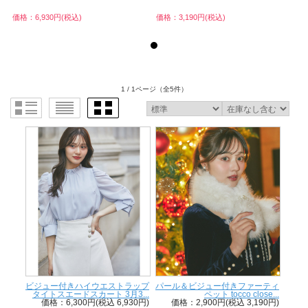
価格：6,930円(税込)
価格：3,190円(税込)
価
1 / 1ページ
（全5件）
ビジュー付きハイウエストラップ
パール＆ビジュー付きファーティ
タイトスエードスカート 3月3...
ペット tocco close...
価格：6,300円(税込 6,930円)
価格：2,900円(税込 3,190円)