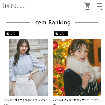
1位
2位
ト
ビジュー付きハイウエストラップタイト
パール＆ビジュー付きファーティペット
ビ
ス…
…
ス