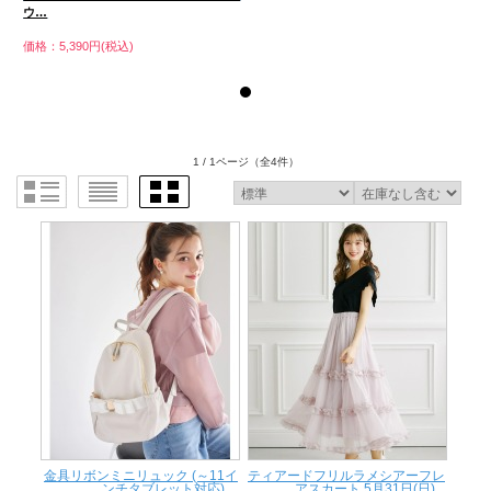
ウ…
価格：5,390円(税込)
価
1 / 1ページ
（全4件）
金具リボンミニリュック (～11イ
ティアードフリルラメシアーフレ
ンチタブレット対応) ...
アスカート 5月31日(日)...