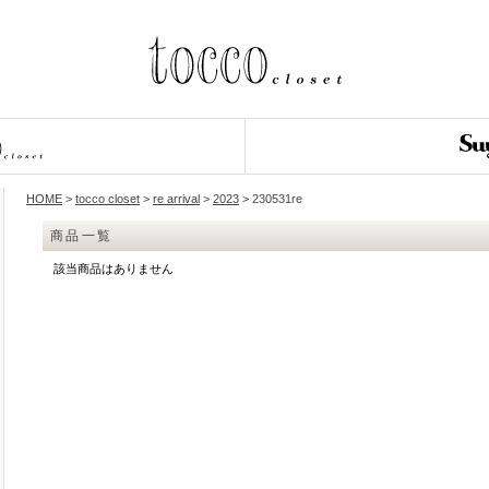
HOME
>
tocco closet
>
re arrival
>
2023
> 230531re
商品一覧
該当商品はありません