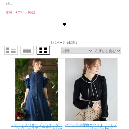
バ…
価格：4,290円(税込)
価
1 / 1ページ
（全2件）
ステッチ入りオープンショルダー
パール付き配色ボウタイニットプ
バックレースアップデニムシャ
ルオーバー tocco ...