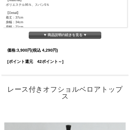
【Material】
ポリエステル95％、スパン5％
【Detail】
着丈：37cm
身幅：34cm
肩幅：21cm
袖丈：65cm
▼ 商品説明の続きを見る ▼
裾幅：29cm
【Color】#01 ベージュ/ #28 アイボリー/
価格:
3,900円
(税込 4,290円)
【Attention】サイズは平置きサイズとなりますので測り方により誤差が出る場合が
ございます。 色合いはモニター環境により若干の誤差が出ます。 ライティングや
[ポイント還元 42ポイント～]
天候によりモデル画像と物撮り画像のカラーに違いある場合、物撮り画像の方が
実際のカラーに近い状態で撮影されておりますので、そちらを参考にしてください
ませ。
レース付きオフショルベロアトップ
ス