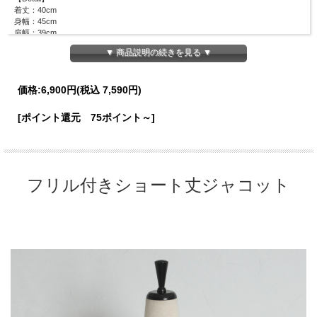
着丈：40cm
身幅：45cm
肩幅：39cm
袖丈：58cm
▼ 商品説明の続きを見る ▼
裾幅：38cm
【Color】
#28 アイボリー/
価格:
6,900円
(税込 7,590円)
【Attention】
[ポイント還元 75ポイント～]
サイズは平置きサイズとなりますので測り方により誤差が出る場合がございます。
色合いはモニター環境により若干の誤差が出ます。 ライティングや天候によりモ
デル画像と物撮り画像のカラーに違いある場合、物撮り画像の方が
実際のカラーに近い状態で撮影されておりますので、そちらを参考にしてください
ませ。
フリル付きショート丈ジャコット