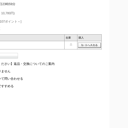
4日23時59分
10,780円)
107ポイント～]
枚
在庫
購入
△
ください】返品・交換についてのご案内
りません
いて問い合わせる
ですすめる