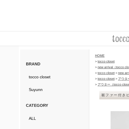
HOME
>
tocco closet
BRAND
>
new arrival（tocco c
>
tocco closet
>
new arr
tocco closet
>
tocco closet
>
アウタ
>
アウター（tocco clos
Suyunn
裾ファー付きビ
CATEGORY
ALL