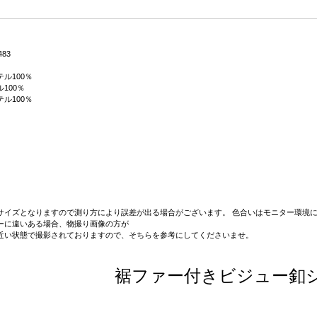
483
ル100％
100％
ル100％
サイズとなりますので測り方により誤差が出る場合がございます。 色合いはモニター環境に
ーに違いある場合、物撮り画像の方が
近い状態で撮影されておりますので、そちらを参考にしてくださいませ。
裾ファー付きビジュー釦