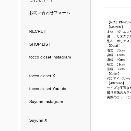
お問い合わせフォーム
【NO】194-205
【Material】
RECRUIT
本体：ポリエステ
裏：ポリエステル
別布：ポリエステ
SHOP LIST
【Detail】
着丈：53cm
身幅：47cm
tocco closet Instagram
肩幅：40cm
袖丈：61cm
裾幅：50cm
【Color】
tocco closet X
#28 アイボリー/
【Attention】
サイズは平置き
tocco closet Youtube
撮り画像のカラ
実際のカラーに
Suyunn Instagram
Suyunn X