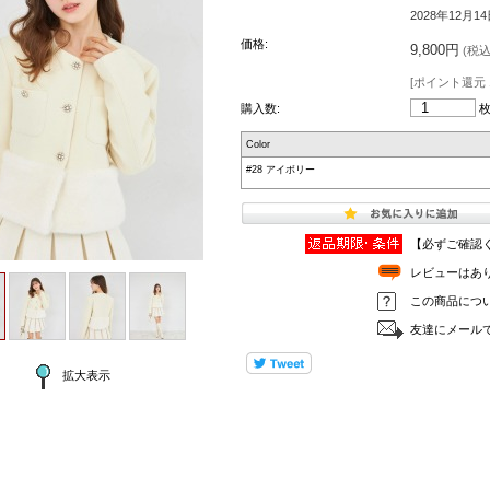
2028年12月1
価格:
9,800円
(税込 
[ポイント還元 
購入数:
Color
#28 アイボリー
【必ずご確認
レビューはあ
この商品につ
友達にメール
拡大表示