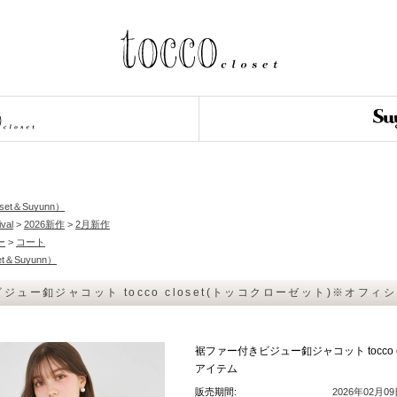
loset＆Suyunn）
ival
>
2026新作
>
2月新作
ー
>
コート
et＆Suyunn）
ジュー釦ジャコット tocco closet(トッコクローゼット)※オフ
裾ファー付きビジュー釦ジャコット tocco
アイテム
販売期間:
2026年02月0