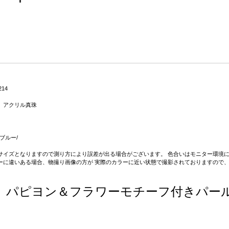
214
、アクリル真珠
2 ブルー/
サイズとなりますので測り方により誤差が出る場合がございます。 色合いはモニター環境に
ーに違いある場合、物撮り画像の方が 実際のカラーに近い状態で撮影されておりますので
パピヨン＆フラワーモチーフ付きパー