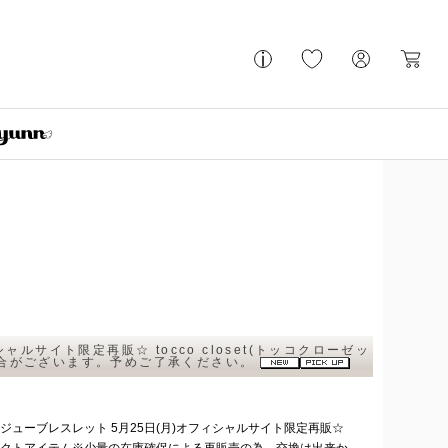
サイト限定再販☆ tocco closet(トッコクローゼッ
場合がございます。予めご了承ください。
ューブレスレット 5月25日(月)オフィシャルサイト限定再販☆
) ※セレクトアイテム※少量の在庫確保による再販売の為、交換は出来か