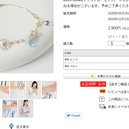
ねる場合がございます。予めご了承くださ
販売期間:
2026年05月2
2028年12月1
価格:
2,900円
(税込 
[ポイント還元 
購入数:
Color
#33 ピンク
#32 ブルー
【必ずご確認
レビューはあ
この商品につ
友達にメール
拡大表示