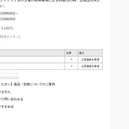
い。
5日00時00分～
4日23時59分
3,190円)
31ポイント～]
枚
在庫
購入
×
入荷連絡を希望
×
入荷連絡を希望
ください】返品・交換についてのご案内
りません
いて問い合わせる
ですすめる