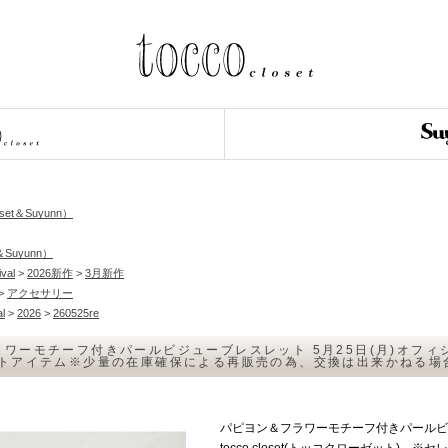
loset＆Suyunn）
＆Suyunn）
ival
>
2026新作
>
3月新作
>
アクセサリー
al
>
2026
>
260525re
ワーモチーフ付きパールビジューブレスレット 5月25日(月)オフィシャル
クトアイテム※少量の在庫確保による再販売の為、交換は出来かねる
パピヨン＆フラワーモチーフ付きパールビジ
tocco closet(トッコクローゼット