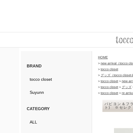
HOME
>
new arrival（tocco c
BRAND
>
tocco closet
>
グッズ（tocco closet
tocco closet
>
tocco closet
>
new arr
>
tocco closet
>
グッズ
Suyunn
>
tocco closet
>
re arriv
パピヨン＆フラ
ト) ※セレ
CATEGORY
ALL