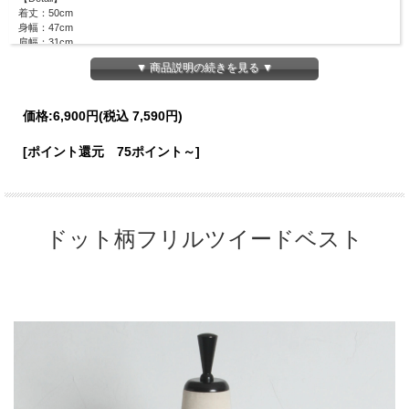
着丈：50cm
身幅：47cm
肩幅：31cm
裾幅：50cm
▼ 商品説明の続きを見る ▼
【Color】
#28 アイボリー
価格:
6,900円
(税込 7,590円)
【Attention】
サイズは平置きサイズとなりますので測り方により誤差が出る場合がございます。
[ポイント還元 75ポイント～]
色合いはモニター環境により若干の誤差が出ます。 ライティングや天候によりモ
デル画像と物撮り画像のカラーに違いある場合、物撮り画像の方が
実際のカラーに近い状態で撮影されておりますので、そちらを参考にしてください
ませ。
ドット柄フリルツイードベスト