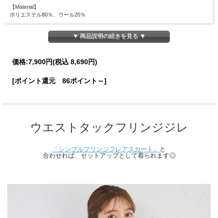
【Material】
ポリエステル80％、ウール20％
【Detail】
▼ 商品説明の続きを見る ▼
着丈：50cm
身幅：38cm
肩幅：40cm
ウエスト周囲：64cm
価格:
7,900円
(税込 8,690円)
【Color】
[ポイント還元 86ポイント～]
#28 アイボリー
【Attention】
サイズは平置きサイズとなりますので測り方により誤差が出る場合がございます。
色合いはモニター環境により若干の誤差が出ます。 ライティングや天候によりモ
デル画像と物撮り画像のカラーに違いある場合、物撮り画像の方が
ウエストタックフリンジジレ
実際のカラーに近い状態で撮影されておりますので、そちらを参考にしてください
ませ。
「シンプルフリンジフレアスカート」
と
合わせれば、セットアップとして着られます◎