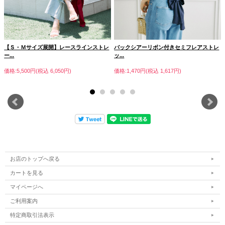
【Ｓ・Ｍサイズ展開】レースラインストレ
バックシアーリボン付きセミフレアストレ
ー...
ッ...
価格:5,500円(税込 6,050円)
価格:1,470円(税込 1,617円)
お店のトップへ戻る
カートを見る
マイページへ
ご利用案内
特定商取引法表示