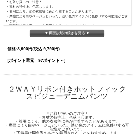
＊お取り扱いのご注意＊
・素材の特性上、色落ちします。
・着用により、他の衣服等に色が付着することがあります。
・摩擦により白やベージュといった、淡い色のアイテムに色移りする可能性がござ
います。
・下着等は同色系のものを着用されることをおすすめします。
・お洗濯時は、単独洗いでお願い致します。
▼ 商品説明の続きを見る ▼
【Material】
綿87％、ポリエステル13％
価格:
8,900円
(税込 9,790円)
【Detail】】
総丈：104cm
[ポイント還元 97ポイント～]
股上/股下：32/73cm
ウエスト周囲：62cm
※前ファスナーあり
【Color】#32 ブルー/
２ＷＡＹリボン付きホットフィック
【Attention】サイズは平置きサイズとなりますので測り方により誤差が出る場合が
ございます。 色合いはモニター環境により若干の誤差が出ます。 ライティングや
スビジューデニムパンツ
天候によりモデル画像と物撮り画像のカラーに違いある場合、物撮り画像の方が実
際のカラーに近い状態で撮影されておりますので、そちらを参考にしてくださいま
せ。
＊お取り扱いのご注意＊
・素材の特性上、色落ちします。
・着用により、他の衣服等に色が付着することがあります。
・摩擦により白やベージュといった、淡い色のアイテムに色移りする可
能性がございます。
・下着等は同色系のものを着用されることをおすすめします。