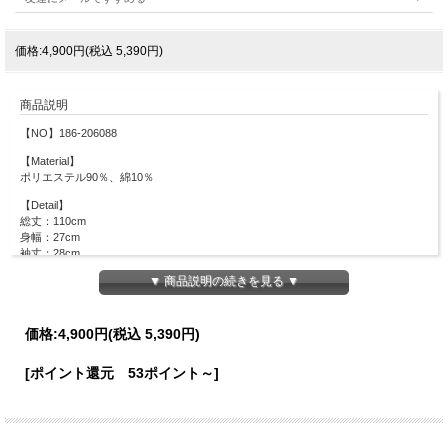
価格:4,900円(税込 5,390円)
商品説明
【NO】186-206088
【Material】
ポリエステル90％、綿10％
【Detail】
総丈：110cm
身幅：27cm
袖丈：28cm
裾幅：264cm
▼ 商品説明の続きを見る ▼
※身頃ゴム仕様
※ファスナーなし
【Color】#36 クリーム/ #05 ブラック
価格:
4,900円
(税込 5,390円)
【Attention】サイズは平置きサイズとなりますので測り方により誤差が出る場合が
[ポイント還元 53ポイント～]
ございます。 色合いはモニター環境により若干の誤差が出ます。 ライティングや
天候によりモデル画像と物撮り画像のカラーに違いある場合、物撮り画像の方が実
際のカラーに近い状態で撮影されておりますので、そちらを参考にしてくださいま
せ。