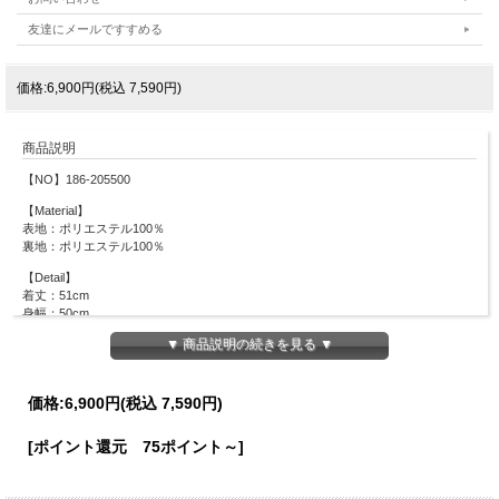
友達にメールですすめる
価格:6,900円(税込 7,590円)
商品説明
【NO】186-205500
【Material】
表地：ポリエステル100％
裏地：ポリエステル100％
【Detail】
着丈：51cm
身幅：50cm
▼ 商品説明の続きを見る ▼
【Color】
#33 ピンク/ #28 オフホワイト/ #32 ブルー/
【Attention】
価格:
6,900円
(税込 7,590円)
サイズは平置きサイズとなりますので測り方により誤差が出る場合がございます。
色合いはモニター環境により若干の誤差が出ます。 ライティングや天候によりモ
[ポイント還元 75ポイント～]
デル画像と物撮り画像のカラーに違いある場合、物撮り画像の方が
実際のカラーに近い状態で撮影されておりますので、そちらを参考にしてください
ませ。