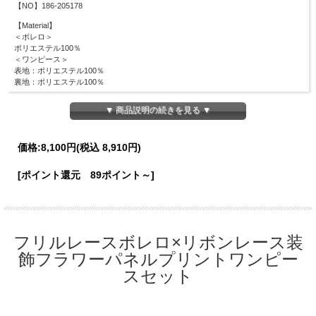
【NO】186-205178
【Material】
＜ボレロ＞
ポリエステル100％
＜ワンピース＞
表地：ポリエステル100％
裏地：ポリエステル100％
【Detail】
▼ 商品説明の続きを見る ▼
着丈：121cm
身幅：46cm
ウエスト周囲：67cm
価格:
8,100円
(税込 8,910円)
※後ろゴム仕様
※ファスナーなし
[ポイント還元 89ポイント～]
【Color】#52 ラベンダー/ #33 ピンク/
【Attention】サイズは平置きサイズとなりますので測り方により誤差が出る場合が
ございます。 色合いはモニター環境により若干の誤差が出ます。 ライティングや
天候によりモデル画像と物撮り画像のカラーに違いある場合、物撮り画像の方が実
際のカラーに近い状態で撮影されておりますので、そちらを参考にしてくださいま
フリルレースボレロ×リボンレース装
せ。
飾フラワーパネルプリントワンピー
スセット