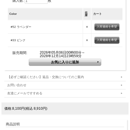
購入数:
枚
在
Color
カート
庫
×
入荷連絡を希望
#52 ラベンダー
×
入荷連絡を希望
#33 ピンク
2026年05月06日00時00分～
販売期間:
2028年12月14日23時59分
【必ずご確認ください】返品・交換についてのご案内
お問い合わせ
友達にメールですすめる
価格:8,100円(税込 8,910円)
商品説明